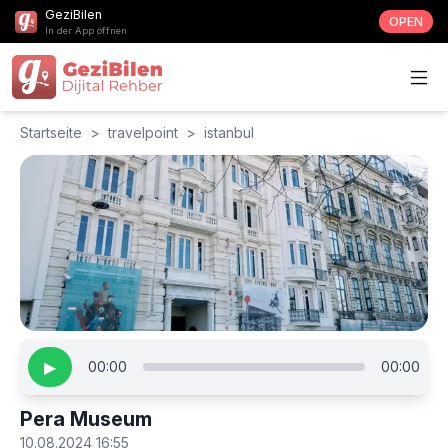
GeziBilen
OPEN
In der App öffnen
Startseite
>
travelpoint
>
istanbul
▶
00:00
00:00
Pera Museum
10.08.2024 16:55