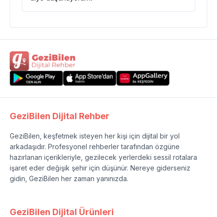
GeziBilen Dijital Rehber
GeziBilen, keşfetmek isteyen her kişi için dijital bir yol
arkadaşıdır. Profesyonel rehberler tarafından özgüne
hazırlanan içerikleriyle, gezilecek yerlerdeki sessil rotalara
işaret eder değişik şehir için düşünür. Nereye giderseniz
gidin, GeziBilen her zaman yanınızda.
GeziBilen Dijital Ürünleri