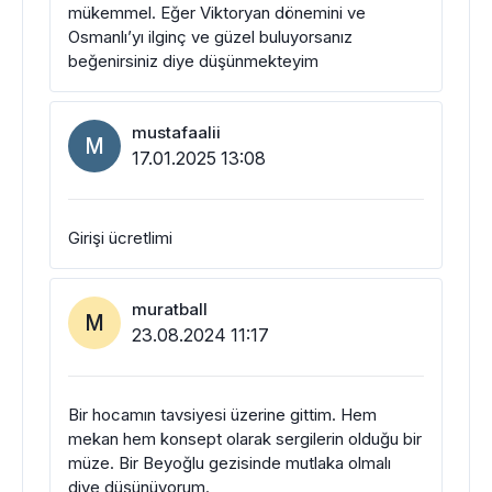
mükemmel. Eğer Viktoryan dönemini ve
Osmanlı’yı ilginç ve güzel buluyorsanız
beğenirsiniz diye düşünmekteyim
mustafaalii
M
17.01.2025 13:08
Girişi ücretlimi
muratball
M
23.08.2024 11:17
Bir hocamın tavsiyesi üzerine gittim. Hem
mekan hem konsept olarak sergilerin olduğu bir
müze. Bir Beyoğlu gezisinde mutlaka olmalı
diye düşünüyorum.