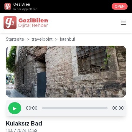
GeziBilen
OPEN
In der App öffnen
Startseite
>
travelpoint
>
istanbul
▶
00:00
00:00
Kulaksız Bad
14.07.2024 14:53