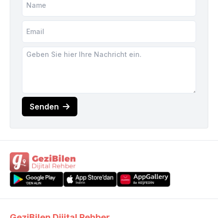
Senden
GeziBilen Dijital Rehber