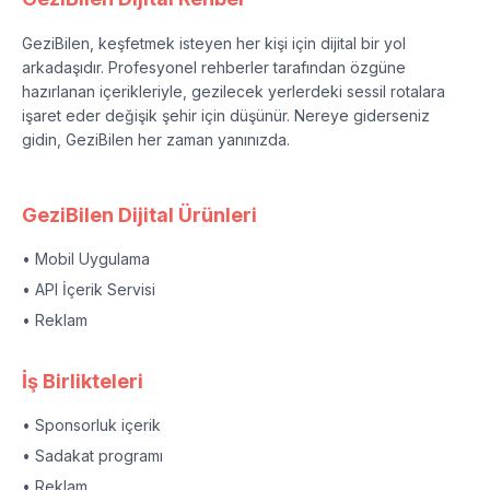
GeziBilen, keşfetmek isteyen her kişi için dijital bir yol
arkadaşıdır. Profesyonel rehberler tarafından özgüne
hazırlanan içerikleriyle, gezilecek yerlerdeki sessil rotalara
işaret eder değişik şehir için düşünür. Nereye giderseniz
gidin, GeziBilen her zaman yanınızda.
GeziBilen Dijital Ürünleri
• Mobil Uygulama
• API İçerik Servisi
• Reklam
İş Birlikteleri
• Sponsorluk içerik
• Sadakat programı
• Reklam