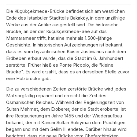
Die Küçükçekmece-Brücke befindet sich am westlichen
Ende des Istanbuler Stadtteils Bakırköy, in dem unzählige
Werke aus der Antike ausgestellt sind. Die historische
Brücke, an der der Küçükçekmece-See auf das
Marmarameer trifft, hat eine mehr als 1.500-jährige
Geschichte. In historischen Aufzeichnungen ist bekannt,
dass es vom byzantinischen Kaiser Justinianus nach dem
Erdbeben erbaut wurde, das die Stadt im 6. Jahrhundert
zerstörte. Früher hieß es Ponte Piccolo, die "kleine
Brücke". Es wird erzählt, dass es an derselben Stelle zuvor
eine Holzbrücke gab.
Die zu verschiedenen Zeiten zerstörte Brücke wird jedes
Mal sorgfältig repariert und erreicht die Zeit des
Osmanischen Reiches. Während der Regierungszeit von
Sultan Mehmet, dem Eroberer, der die Stadt eroberte, ist
ihre Restaurierung im Jahre 1455 und der Wiederaufbau
bekannt, der mit Kanuni Sultan Süleyman dem Prächtigen
begann und mit dem Selim II. endete. Darüber hinaus wird
berichtet, dass die neue Brücke vom Chefarchitekten