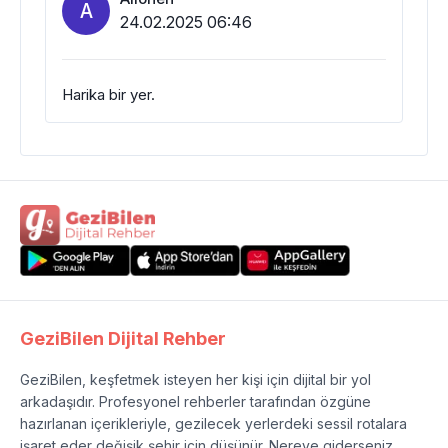
A
24.02.2025 06:46
Harika bir yer.
GeziBilen Dijital Rehber
GeziBilen, keşfetmek isteyen her kişi için dijital bir yol
arkadaşıdır. Profesyonel rehberler tarafından özgüne
hazırlanan içerikleriyle, gezilecek yerlerdeki sessil rotalara
işaret eder değişik şehir için düşünür. Nereye giderseniz