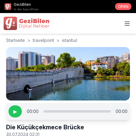
GeziBilen
OPEN
In der App öffnen
Startseite
>
travelpoint
>
istanbul
▶
00:00
00:00
Die Küçükçekmece Brücke
30.07.2024 02:31