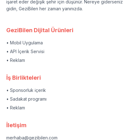
işaret eder değişik şehir için düşünür. Nereye giderseniz
gidin, GeziBilen her zaman yanınızda.
GeziBilen Dijital Ürünleri
• Mobil Uygulama
• API İçerik Servisi
• Reklam
İş Birlikteleri
• Sponsorluk içerik
• Sadakat programı
• Reklam
İletişim
merhaba@gezibilen.com