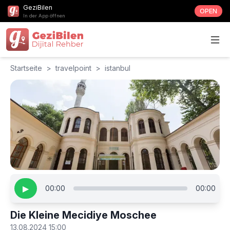
GeziBilen
OPEN
In der App öffnen
Startseite
>
travelpoint
>
istanbul
▶
00:00
00:00
Die Kleine Mecidiye Moschee
13.08.2024 15:00