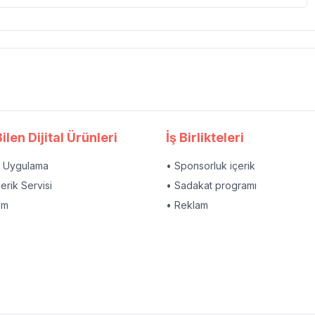
ilen Dijital Ürünleri
İş Birlikteleri
l Uygulama
• Sponsorluk içerik
çerik Servisi
• Sadakat programı
am
• Reklam