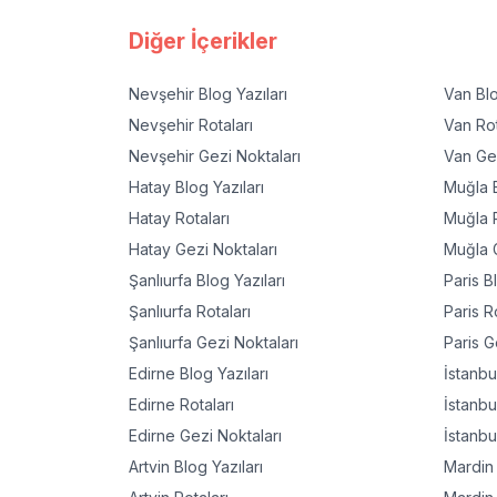
Diğer İçerikler
Nevşehir
Blog Yazıları
Van
Blo
Nevşehir
Rotaları
Van
Rot
Nevşehir
Gezi Noktaları
Van
Gez
Hatay
Blog Yazıları
Muğla
B
Hatay
Rotaları
Muğla
R
Hatay
Gezi Noktaları
Muğla
G
Şanlıurfa
Blog Yazıları
Paris
Bl
Şanlıurfa
Rotaları
Paris
Ro
Şanlıurfa
Gezi Noktaları
Paris
Ge
Edirne
Blog Yazıları
İstanbu
Edirne
Rotaları
İstanbu
Edirne
Gezi Noktaları
İstanbu
Artvin
Blog Yazıları
Mardin