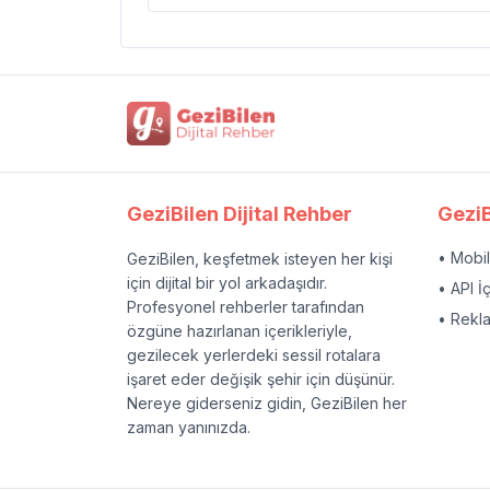
GeziBilen Dijital Rehber
GeziB
• Mobi
GeziBilen, keşfetmek isteyen her kişi
için dijital bir yol arkadaşıdır.
• API İ
Profesyonel rehberler tarafından
• Rekl
özgüne hazırlanan içerikleriyle,
gezilecek yerlerdeki sessil rotalara
işaret eder değişik şehir için düşünür.
Nereye giderseniz gidin, GeziBilen her
zaman yanınızda.