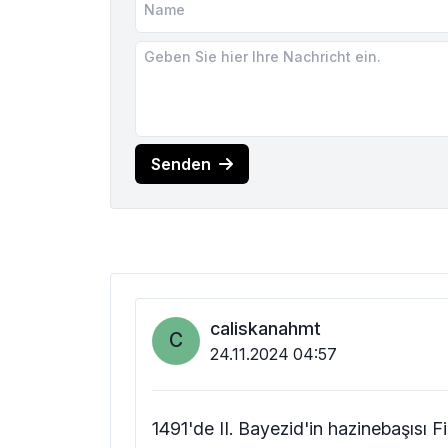
Senden
caliskanahmt
C
24.11.2024 04:57
1491'de II. Bayezid'in hazinebaşısı Fi