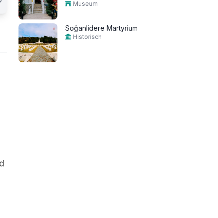
Museum
Soğanlidere Martyrium
Historisch
nd