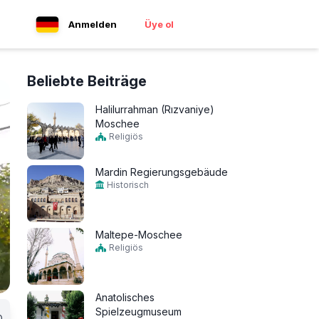
Anmelden
Üye ol
Beliebte Beiträge
Halilurrahman (Rızvaniye)
Moschee
Religiös
Mardin Regierungsgebäude
Historisch
Maltepe-Moschee
Religiös
Anatolisches
Spielzeugmuseum
0