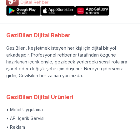
GeziBilen Dijital Rehber
GeziBilen, keşfetmek isteyen her kişi için dijital bir yol
arkadaşıdır. Profesyonel rehberler tarafından özgüne
hazırlanan içerikleriyle, gezilecek yerlerdeki sessil rotalara
işaret eder değişik şehir için düşünür. Nereye giderseniz
gidin, GeziBilen her zaman yanınızda.
GeziBilen Dijital Ürünleri
• Mobil Uygulama
• API İçerik Servisi
• Reklam