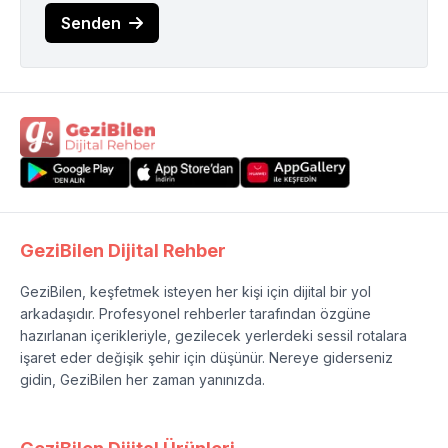
Senden
GeziBilen Dijital Rehber
GeziBilen, keşfetmek isteyen her kişi için dijital bir yol
arkadaşıdır. Profesyonel rehberler tarafından özgüne
hazırlanan içerikleriyle, gezilecek yerlerdeki sessil rotalara
işaret eder değişik şehir için düşünür. Nereye giderseniz
gidin, GeziBilen her zaman yanınızda.