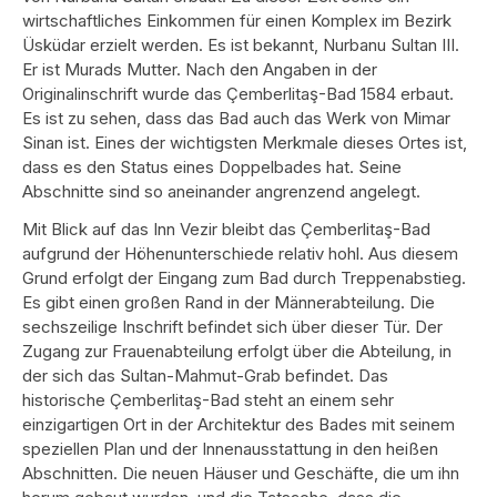
wirtschaftliches Einkommen für einen Komplex im Bezirk
Üsküdar erzielt werden. Es ist bekannt, Nurbanu Sultan III.
Er ist Murads Mutter. Nach den Angaben in der
Originalinschrift wurde das Çemberlitaş-Bad 1584 erbaut.
Es ist zu sehen, dass das Bad auch das Werk von Mimar
Sinan ist. Eines der wichtigsten Merkmale dieses Ortes ist,
dass es den Status eines Doppelbades hat. Seine
Abschnitte sind so aneinander angrenzend angelegt.
Mit Blick auf das Inn Vezir bleibt das Çemberlitaş-Bad
aufgrund der Höhenunterschiede relativ hohl. Aus diesem
Grund erfolgt der Eingang zum Bad durch Treppenabstieg.
Es gibt einen großen Rand in der Männerabteilung. Die
sechszeilige Inschrift befindet sich über dieser Tür. Der
Zugang zur Frauenabteilung erfolgt über die Abteilung, in
der sich das Sultan-Mahmut-Grab befindet. Das
historische Çemberlitaş-Bad steht an einem sehr
einzigartigen Ort in der Architektur des Bades mit seinem
speziellen Plan und der Innenausstattung in den heißen
Abschnitten. Die neuen Häuser und Geschäfte, die um ihn