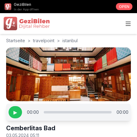
GeziBilen
OPEN
In der App öffnen
Startseite
>
travelpoint
>
istanbul
▶
00:00
00:00
Cemberlitas Bad
03.05.2024 05:11