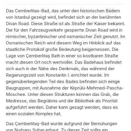
Das Cemberlitas-Bad, das unter den historischen Bädern
von Istanbul gezeigt wird, befindet sich an der berühmten
Divan Road. Diese Straße ist als Straße der Kaiser bekannt.
Die für den Fahrzeugverkehr gesperrte Divan Road wird in
römischer, byzantinischer und osmanischer Zeit genutzt. Im
Osmanischen Reich wird diesem Weg im Hinblick auf das
staatliche Protokoll große Bedeutung beigemessen. Die
Lage von Çemberlitaş Bath in einer so kostbaren Straße
macht diesen Ort noch wertvoller. Das Badehaus befindet
sich auch in der Nähe des Denkmals, das während der
Regierungszeit von Konstantin I. errichtet wurde. Im
gegenüberliegenden Teil des Bades befinden sich einige
Baugruppen, mit Ausnahme der Köprülü-Mehmed-Pascha-
Moschee. Unter diesen Strukturen können das Grab, die
Medresse, das Begräbnis und die Bibliothek als Priorität
aufgeführt werden. Daher kann gesagt werden, dass es
einen sozialen Komplex hat.
Das Çemberlitaş-Bad wurde aufgrund der Bemühungen
von Nurbanu Sultan erbaut. Zu dieser Zeit sollte ein