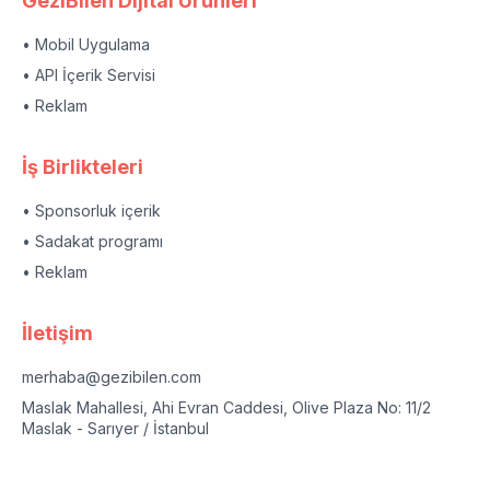
GeziBilen Dijital Ürünleri
• Mobil Uygulama
• API İçerik Servisi
• Reklam
İş Birlikteleri
• Sponsorluk içerik
• Sadakat programı
• Reklam
İletişim
merhaba@gezibilen.com
Maslak Mahallesi, Ahi Evran Caddesi, Olive Plaza No: 11/2
Maslak - Sarıyer / İstanbul