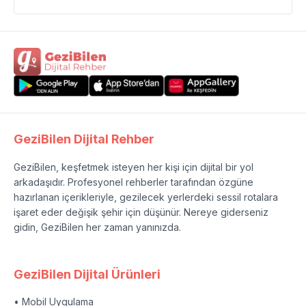
GeziBilen Dijital Rehber
GeziBilen, keşfetmek isteyen her kişi için dijital bir yol
arkadaşıdır. Profesyonel rehberler tarafından özgüne
hazırlanan içerikleriyle, gezilecek yerlerdeki sessil rotalara
işaret eder değişik şehir için düşünür. Nereye giderseniz
gidin, GeziBilen her zaman yanınızda.
GeziBilen Dijital Ürünleri
• Mobil Uygulama