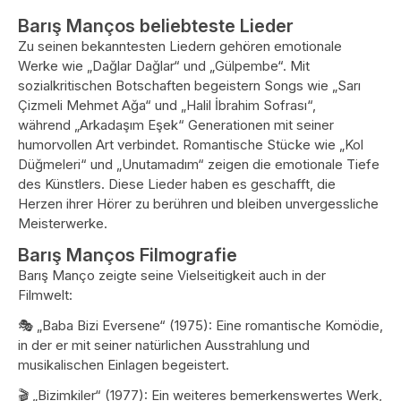
Barış Manços beliebteste Lieder
Zu seinen bekanntesten Liedern gehören emotionale
Werke wie „Dağlar Dağlar“ und „Gülpembe“. Mit
sozialkritischen Botschaften begeistern Songs wie „Sarı
Çizmeli Mehmet Ağa“ und „Halil İbrahim Sofrası“,
während „Arkadaşım Eşek“ Generationen mit seiner
humorvollen Art verbindet. Romantische Stücke wie „Kol
Düğmeleri“ und „Unutamadım“ zeigen die emotionale Tiefe
des Künstlers. Diese Lieder haben es geschafft, die
Herzen ihrer Hörer zu berühren und bleiben unvergessliche
Meisterwerke.
Barış Manços Filmografie
Barış Manço zeigte seine Vielseitigkeit auch in der
Filmwelt:
🎭 „Baba Bizi Eversene“ (1975): Eine romantische Komödie,
in der er mit seiner natürlichen Ausstrahlung und
musikalischen Einlagen begeistert.
🎬 „Bizimkiler“ (1977): Ein weiteres bemerkenswertes Werk,