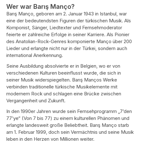
Wer war Barış Manço?
Barış Manço, geboren am 2. Januar 1943 in Istanbul, war
eine der bedeutendsten Figuren der türkischen Musik. Als
Komponist, Sänger, Liedtexter und Fernsehmoderator
feierte er zahlreiche Erfolge in seiner Karriere. Als Pionier
des Anatolian-Rock-Genres komponierte Manço über 200
Lieder und erlangte nicht nur in der Türkei, sondern auch
international Anerkennung.
Seine Ausbildung absolvierte er in Belgien, wo er von
verschiedenen Kulturen beeinflusst wurde, die sich in
seiner Musik widerspiegelten. Barış Manços Werke
verbinden traditionelle türkische Musikelemente mit
modernem Rock und schlagen eine Brücke zwischen
Vergangenheit und Zukunft.
In den 1990er Jahren wurde sein Fernsehprogramm „7’den
77’ye“ (Von 7 bis 77) zu einem kulturellen Phänomen und
erlangte landesweit große Beliebtheit. Barış Manço starb
am 1. Februar 1999, doch sein Vermächtnis und seine Musik
leben in den Herzen von Millionen weiter.