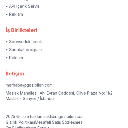
• API İçerik Servisi
• Reklam
İş Birlikteleri
• Sponsorluk içerik
• Sadakat programı
• Reklam
İletişim
merhaba@gezibilen.com
Maslak Mahallesi, Ahi Evran Caddesi, Olive Plaza No: 11/2
Maslak - Sarıyer / İstanbul
2025 © Tüm hakları saklıdır. gezibilen.com
Gizlilik Politikası
Mesafeli Satış Sözleşmesi
Ön Bilgilendirme Formu