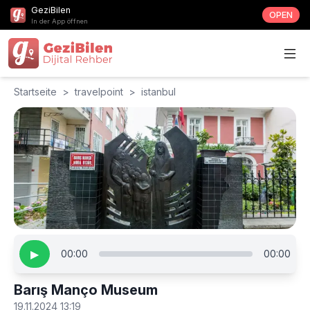
GeziBilen
OPEN
In der App öffnen
Startseite
>
travelpoint
>
istanbul
▶
00:00
00:00
Barış Manço Museum
19.11.2024 13:19