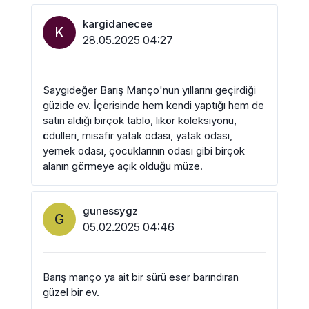
kargidanecee
K
28.05.2025 04:27
Saygıdeğer Barış Manço'nun yıllarını geçirdiği
güzide ev. İçerisinde hem kendi yaptığı hem de
satın aldığı birçok tablo, likör koleksiyonu,
ödülleri, misafir yatak odası, yatak odası,
yemek odası, çocuklarının odası gibi birçok
alanın görmeye açık olduğu müze.
gunessygz
G
05.02.2025 04:46
Barış manço ya ait bir sürü eser barındıran
güzel bir ev.