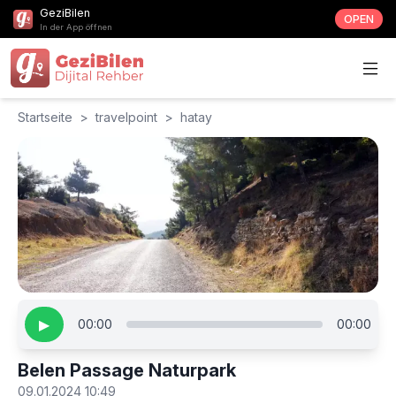
GeziBilen
OPEN
In der App öffnen
Startseite
>
travelpoint
>
hatay
▶
00:00
00:00
Belen Passage Naturpark
09.01.2024 10:49