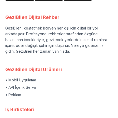
GeziBilen Dijital Rehber
GeziBilen, keşfetmek isteyen her kişi için dijital bir yol
arkadaşıdır. Profesyonel rehberler tarafından özgüne
hazırlanan içerikleriyle, gezilecek yerlerdeki sessil rotalara
işaret eder değişik şehir için düşünür. Nereye giderseniz
gidin, GeziBilen her zaman yanınızda.
GeziBilen Dijital Ürünleri
• Mobil Uygulama
• API İçerik Servisi
• Reklam
İş Birlikteleri