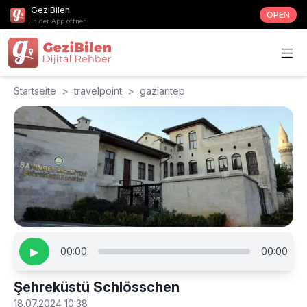
GeziBilen
OPEN
In der App öffnen
Startseite
>
travelpoint
>
gaziantep
▶
00:00
00:00
Şehreküstü Schlösschen
18.07.2024 10:38