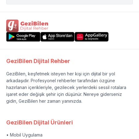
GeziBilen Dijital Rehber
GeziBilen, keşfetmek isteyen her kişi için dijital bir yol
arkadaşıdır. Profesyonel rehberler tarafından özgüne
hazırlanan içerikleriyle, gezilecek yerlerdeki sessil rotalara
işaret eder değişik şehir için düşünür. Nereye giderseniz
gidin, GeziBilen her zaman yanınızda.
GeziBilen Dijital Ürünleri
• Mobil Uygulama