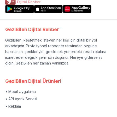
GeziBilen Dijital Rehber
GeziBilen, keşfetmek isteyen her kişi için dijital bir yol
arkadaşıdır. Profesyonel rehberler tarafından özgüne
hazırlanan içerikleriyle, gezilecek yerlerdeki sessil rotalara
işaret eder değişik şehir için düşünür. Nereye giderseniz
gidin, GeziBilen her zaman yanınızda.
GeziBilen Dijital Ürünleri
• Mobil Uygulama
• API İçerik Servisi
• Reklam