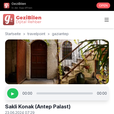
GeziBilen
OPEN
In der App öffnen
Startseite
>
travelpoint
>
gaziantep
▶
00:00
00:00
Sakli Konak (Antep Palast)
23.06.2024 07:29