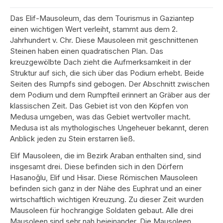
Das Elif-Mausoleum, das dem Tourismus in Gaziantep
einen wichtigen Wert verleiht, stammt aus dem 2.
Jahrhundert v. Chr. Diese Mausoleen mit geschnittenen
Steinen haben einen quadratischen Plan. Das
kreuzgewölbte Dach zieht die Aufmerksamkeit in der
Struktur auf sich, die sich über das Podium erhebt. Beide
Seiten des Rumpfs
sind gebogen. Der Abschnitt zwischen
dem Podium und dem
Rumpfteil erinnert an Gräber aus der
klassischen Zeit. Das Gebiet ist von den Köpfen von
Medusa umgeben, was das Gebiet wertvoller macht.
Medusa ist als mythologisches Ungeheuer bekannt, deren
Anblick jeden zu Stein erstarren ließ.
Elif Mausoleen, die im Bezirk Araban enthalten sind, sind
insgesamt drei. Diese befinden sich in den Dörfern
Hasanoğlu, Elif und Hisar. Diese Römischen Mausoleen
befinden sich ganz in der Nähe des Euphrat und an einer
wirtschaftlich wichtigen Kreuzung. Zu dieser Zeit wurden
Mausoleen für hochrangige Soldaten gebaut. Alle drei
Mausoleen sind sehr nah beieinander. Die Mausoleen