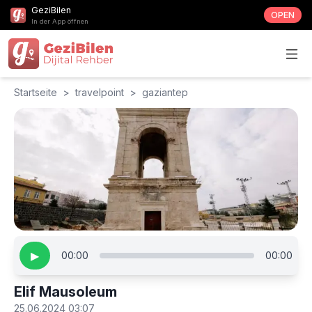
GeziBilen
OPEN
In der App öffnen
Startseite
>
travelpoint
>
gaziantep
▶
00:00
00:00
Elif Mausoleum
25.06.2024 03:07