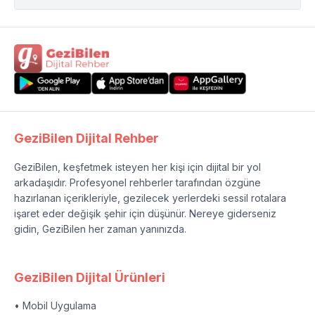
GeziBilen Dijital Rehber
GeziBilen, keşfetmek isteyen her kişi için dijital bir yol
arkadaşıdır. Profesyonel rehberler tarafından özgüne
hazırlanan içerikleriyle, gezilecek yerlerdeki sessil rotalara
işaret eder değişik şehir için düşünür. Nereye giderseniz
gidin, GeziBilen her zaman yanınızda.
GeziBilen Dijital Ürünleri
• Mobil Uygulama