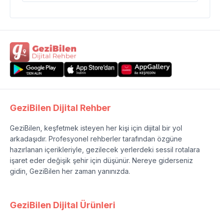
GeziBilen Dijital Rehber
GeziBilen, keşfetmek isteyen her kişi için dijital bir yol
arkadaşıdır. Profesyonel rehberler tarafından özgüne
hazırlanan içerikleriyle, gezilecek yerlerdeki sessil rotalara
işaret eder değişik şehir için düşünür. Nereye giderseniz
gidin, GeziBilen her zaman yanınızda.
GeziBilen Dijital Ürünleri