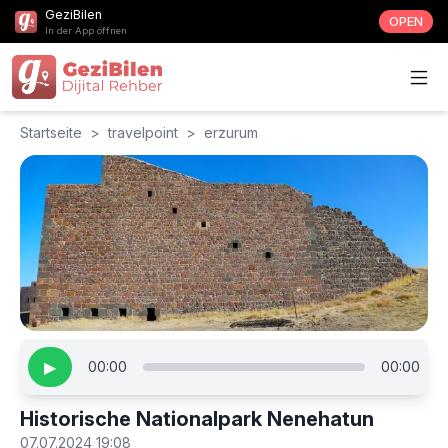
GeziBilen
OPEN
In der App öffnen
Startseite
>
travelpoint
>
erzurum
▶
00:00
00:00
Historische Nationalpark Nenehatun
07.07.2024 19:08