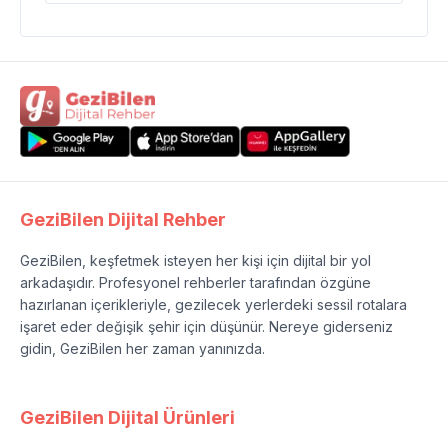
GeziBilen Dijital Rehber
GeziBilen, keşfetmek isteyen her kişi için dijital bir yol
arkadaşıdır. Profesyonel rehberler tarafından özgüne
hazırlanan içerikleriyle, gezilecek yerlerdeki sessil rotalara
işaret eder değişik şehir için düşünür. Nereye giderseniz
gidin, GeziBilen her zaman yanınızda.
GeziBilen Dijital Ürünleri