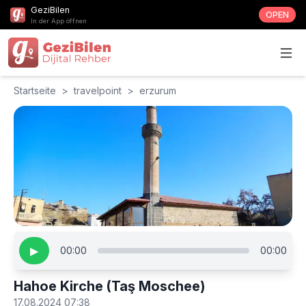
GeziBilen
OPEN
In der App öffnen
Startseite
>
travelpoint
>
erzurum
▶
00:00
00:00
Hahoe Kirche (Taş Moschee)
17.08.2024 07:38