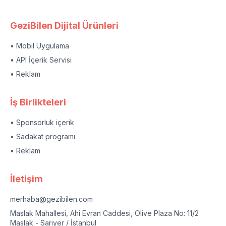
GeziBilen Dijital Ürünleri
• Mobil Uygulama
• API İçerik Servisi
• Reklam
İş Birlikteleri
• Sponsorluk içerik
• Sadakat programı
• Reklam
İletişim
merhaba@gezibilen.com
Maslak Mahallesi, Ahi Evran Caddesi, Olive Plaza No: 11/2
Maslak - Sarıyer / İstanbul