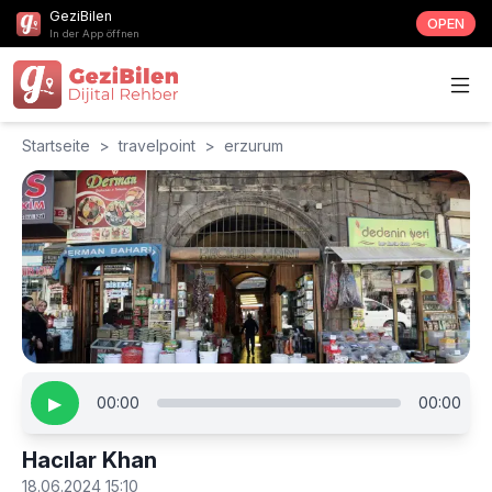
GeziBilen
OPEN
In der App öffnen
Startseite
>
travelpoint
>
erzurum
▶
00:00
00:00
Hacılar Khan
18.06.2024 15:10