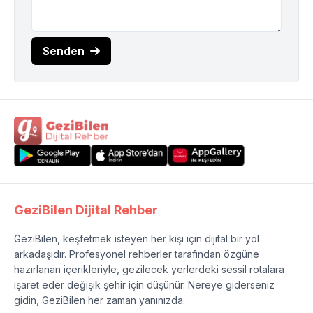
Senden
GeziBilen Dijital Rehber
GeziBilen, keşfetmek isteyen her kişi için dijital bir yol
arkadaşıdır. Profesyonel rehberler tarafından özgüne
hazırlanan içerikleriyle, gezilecek yerlerdeki sessil rotalara
işaret eder değişik şehir için düşünür. Nereye giderseniz
gidin, GeziBilen her zaman yanınızda.