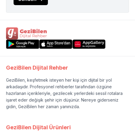
GeziBilen Dijital Rehber
GeziBilen, keşfetmek isteyen her kişi için dijital bir yol
arkadaşıdır. Profesyonel rehberler tarafından özgüne
hazırlanan içerikleriyle, gezilecek yerlerdeki sessil rotalara
işaret eder değişik şehir için düşünür. Nereye giderseniz
gidin, GeziBilen her zaman yanınızda.
GeziBilen Dijital Ürünleri