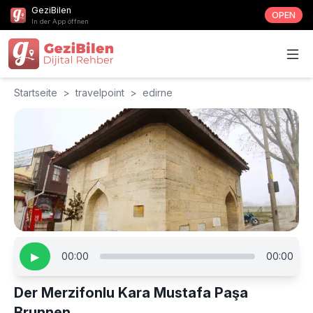
GeziBilen
OPEN
In der App öffnen
Startseite
>
travelpoint
>
edirne
▶
00:00
00:00
Der Merzifonlu Kara Mustafa Paşa
Brunnen