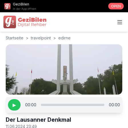
GeziBilen
OPEN
In der App öffnen
Startseite
>
travelpoint
>
edirne
▶
00:00
00:00
Der Lausanner Denkmal
11.06.2024 23:49