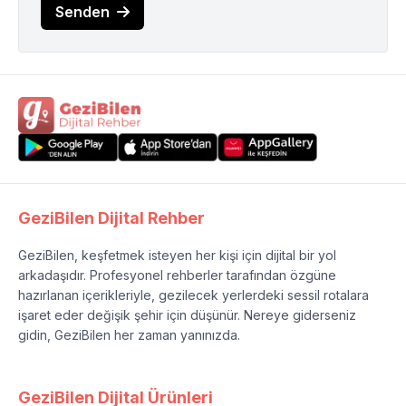
Senden
GeziBilen Dijital Rehber
GeziBilen, keşfetmek isteyen her kişi için dijital bir yol
arkadaşıdır. Profesyonel rehberler tarafından özgüne
hazırlanan içerikleriyle, gezilecek yerlerdeki sessil rotalara
işaret eder değişik şehir için düşünür. Nereye giderseniz
gidin, GeziBilen her zaman yanınızda.
GeziBilen Dijital Ürünleri