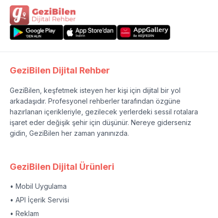
GeziBilen Dijital Rehber
GeziBilen, keşfetmek isteyen her kişi için dijital bir yol
arkadaşıdır. Profesyonel rehberler tarafından özgüne
hazırlanan içerikleriyle, gezilecek yerlerdeki sessil rotalara
işaret eder değişik şehir için düşünür. Nereye giderseniz
gidin, GeziBilen her zaman yanınızda.
GeziBilen Dijital Ürünleri
• Mobil Uygulama
• API İçerik Servisi
• Reklam