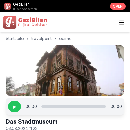
GeziBilen
OPEN
In der App öffnen
Startseite
>
travelpoint
>
edirne
▶
00:00
00:00
Das Stadtmuseum
06.08.2024 11:22