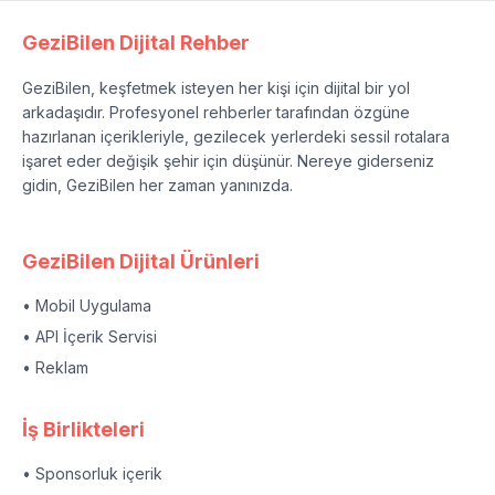
GeziBilen Dijital Rehber
GeziBilen, keşfetmek isteyen her kişi için dijital bir yol
arkadaşıdır. Profesyonel rehberler tarafından özgüne
hazırlanan içerikleriyle, gezilecek yerlerdeki sessil rotalara
işaret eder değişik şehir için düşünür. Nereye giderseniz
gidin, GeziBilen her zaman yanınızda.
GeziBilen Dijital Ürünleri
• Mobil Uygulama
• API İçerik Servisi
• Reklam
İş Birlikteleri
• Sponsorluk içerik