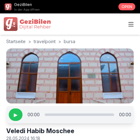
GeziBilen
OPEN
In der App öffnen
Startseite
>
travelpoint
>
bursa
▶
00:00
00:00
Veledi Habib Moschee
28.05.2024 16:18