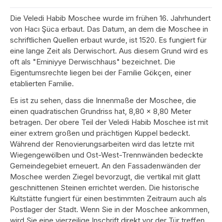
Die Veledi Habib Moschee wurde im frühen 16. Jahrhundert
von Hacı Şüca erbaut. Das Datum, an dem die Moschee in
schriftlichen Quellen erbaut wurde, ist 1520. Es fungiert für
eine lange Zeit als Derwischort. Aus diesem Grund wird es
oft als "Eminiyye Derwischhaus" bezeichnet. Die
Eigentumsrechte liegen bei der Familie Gökçen, einer
etablierten Familie.
Es ist zu sehen, dass die Innenmaße der Moschee, die
einen quadratischen Grundriss hat, 8,80 x 8,80 Meter
betragen. Der obere Teil der Veledi Habib Moschee ist mit
einer extrem großen und prächtigen Kuppel bedeckt.
Während der Renovierungsarbeiten wird das letzte mit
Wiegengewölben und Ost-West-Trennwänden bedeckte
Gemeindegebiet erneuert. An den Fassadenwänden der
Moschee werden Ziegel bevorzugt, die vertikal mit glatt
geschnittenen Steinen errichtet werden. Die historische
Kultstätte fungiert für einen bestimmten Zeitraum auch als
Postlager der Stadt. Wenn Sie in der Moschee ankommen,
wird Sie eine vierzeilige Inschrift direkt vor der Tür treffen.