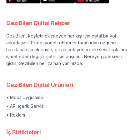
GeziBilen Dijital Rehber
GeziBilen, keşfetmek isteyen her kişi için dijital bir yol
arkadaşıdır. Profesyonel rehberler tarafından özgüne
hazırlanan içerikleriyle, gezilecek yerlerdeki sessil rotalara
işaret eder değişik şehir için düşünür. Nereye giderseniz
gidin, GeziBilen her zaman yanınızda.
GeziBilen Dijital Ürünleri
• Mobil Uygulama
• API İçerik Servisi
• Reklam
İş Birlikteleri