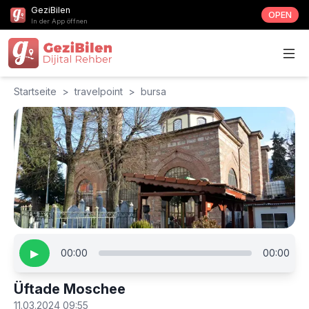
GeziBilen
OPEN
In der App öffnen
Startseite
>
travelpoint
>
bursa
▶
00:00
00:00
Üftade Moschee
11.03.2024 09:55