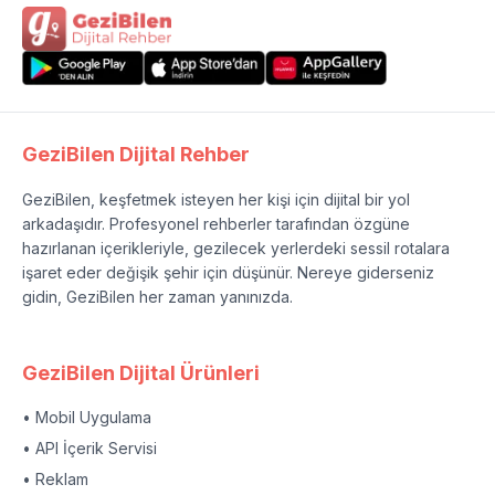
GeziBilen Dijital Rehber
GeziBilen, keşfetmek isteyen her kişi için dijital bir yol
arkadaşıdır. Profesyonel rehberler tarafından özgüne
hazırlanan içerikleriyle, gezilecek yerlerdeki sessil rotalara
işaret eder değişik şehir için düşünür. Nereye giderseniz
gidin, GeziBilen her zaman yanınızda.
GeziBilen Dijital Ürünleri
• Mobil Uygulama
• API İçerik Servisi
• Reklam