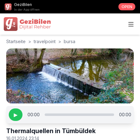
GeziBilen
OPEN
In der App öffnen
Startseite
>
travelpoint
>
bursa
▶
00:00
00:00
Thermalquellen in Tümbüldek
16.01.2024 23:14