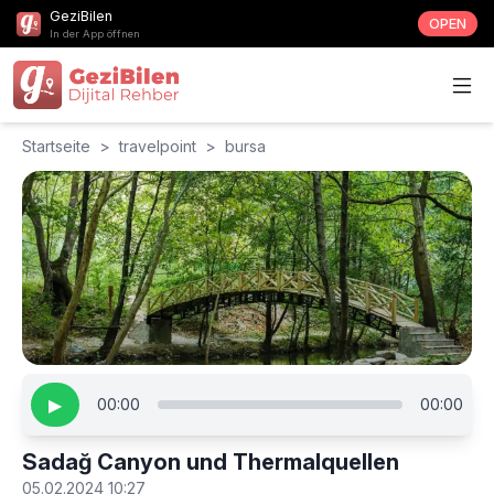
GeziBilen
OPEN
In der App öffnen
Startseite
>
travelpoint
>
bursa
▶
00:00
00:00
Sadağ Canyon und Thermalquellen
05.02.2024 10:27