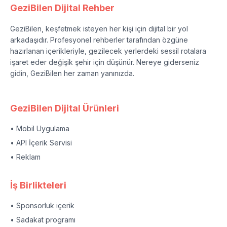
GeziBilen Dijital Rehber
GeziBilen, keşfetmek isteyen her kişi için dijital bir yol
arkadaşıdır. Profesyonel rehberler tarafından özgüne
hazırlanan içerikleriyle, gezilecek yerlerdeki sessil rotalara
işaret eder değişik şehir için düşünür. Nereye giderseniz
gidin, GeziBilen her zaman yanınızda.
GeziBilen Dijital Ürünleri
• Mobil Uygulama
• API İçerik Servisi
• Reklam
İş Birlikteleri
• Sponsorluk içerik
• Sadakat programı