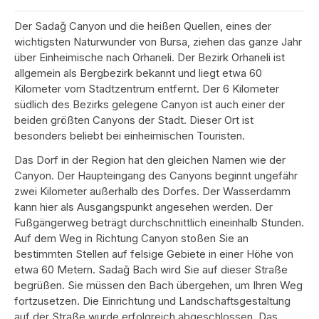
Der Sadağ Canyon und die heißen Quellen, eines der
wichtigsten Naturwunder von Bursa, ziehen das ganze Jahr
über Einheimische nach Orhaneli. Der Bezirk Orhaneli ist
allgemein als Bergbezirk bekannt und liegt etwa 60
Kilometer vom Stadtzentrum entfernt. Der 6 Kilometer
südlich des Bezirks gelegene Canyon ist auch einer der
beiden größten Canyons der Stadt. Dieser Ort ist
besonders beliebt bei einheimischen Touristen.
Das Dorf in der Region hat den gleichen Namen wie der
Canyon. Der Haupteingang des Canyons beginnt ungefähr
zwei Kilometer außerhalb des Dorfes. Der Wasserdamm
kann hier als Ausgangspunkt angesehen werden. Der
Fußgängerweg beträgt durchschnittlich eineinhalb Stunden.
Auf dem Weg in Richtung Canyon stoßen Sie an
bestimmten Stellen auf felsige Gebiete in einer Höhe von
etwa 60 Metern. Sadağ Bach wird Sie auf dieser Straße
begrüßen. Sie müssen den Bach übergehen, um Ihren Weg
fortzusetzen. Die Einrichtung und Landschaftsgestaltung
auf der Straße wurde erfolgreich abgeschlossen. Das