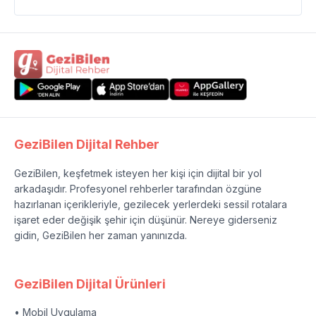
GeziBilen Dijital Rehber
GeziBilen, keşfetmek isteyen her kişi için dijital bir yol
arkadaşıdır. Profesyonel rehberler tarafından özgüne
hazırlanan içerikleriyle, gezilecek yerlerdeki sessil rotalara
işaret eder değişik şehir için düşünür. Nereye giderseniz
gidin, GeziBilen her zaman yanınızda.
GeziBilen Dijital Ürünleri
• Mobil Uygulama