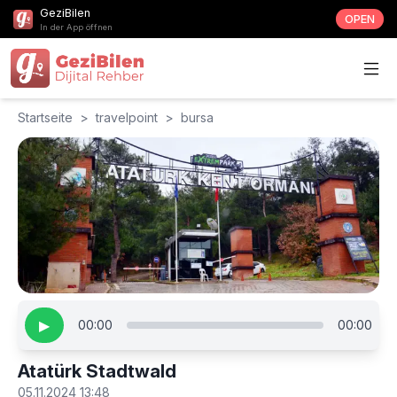
GeziBilen
OPEN
In der App öffnen
Startseite
>
travelpoint
>
bursa
▶
00:00
00:00
Atatürk Stadtwald
05.11.2024 13:48