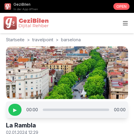
GeziBilen
OPEN
In der App öffnen
Startseite
>
travelpoint
>
barselona
▶
00:00
00:00
La Rambla
02.01.2024 12:29