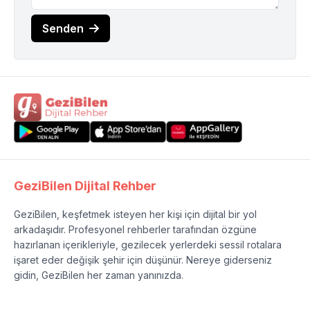
Senden
GeziBilen Dijital Rehber
GeziBilen, keşfetmek isteyen her kişi için dijital bir yol
arkadaşıdır. Profesyonel rehberler tarafından özgüne
hazırlanan içerikleriyle, gezilecek yerlerdeki sessil rotalara
işaret eder değişik şehir için düşünür. Nereye giderseniz
gidin, GeziBilen her zaman yanınızda.