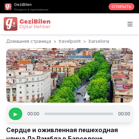
GeziBilen
ОТКРЫТЬ
Открыть в приложении
Домашняя страница
>
travelpoint
>
barselona
▶
00:00
00:00
Сердце и оживленная пешеходная
улица Ла Рамбла в Барселоне