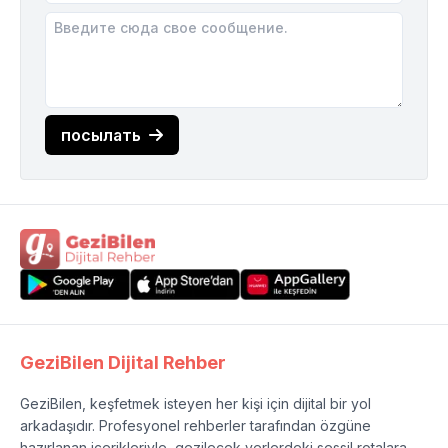
посылать
GeziBilen Dijital Rehber
GeziBilen, keşfetmek isteyen her kişi için dijital bir yol
arkadaşıdır. Profesyonel rehberler tarafından özgüne
hazırlanan içerikleriyle, gezilecek yerlerdeki sessil rotalara