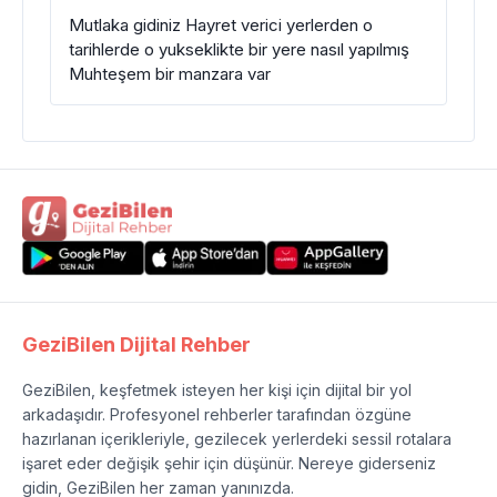
Mutlaka gidiniz Hayret verici yerlerden o
tarihlerde o yukseklikte bir yere nasıl yapılmış
Muhteşem bir manzara var
GeziBilen Dijital Rehber
GeziBilen, keşfetmek isteyen her kişi için dijital bir yol
arkadaşıdır. Profesyonel rehberler tarafından özgüne
hazırlanan içerikleriyle, gezilecek yerlerdeki sessil rotalara
işaret eder değişik şehir için düşünür. Nereye giderseniz
gidin, GeziBilen her zaman yanınızda.