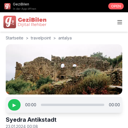
GeziBilen
OPEN
In der App öffnen
Startseite
>
travelpoint
>
antalya
▶
00:00
00:00
Syedra Antikstadt
23.01.2024 00:08