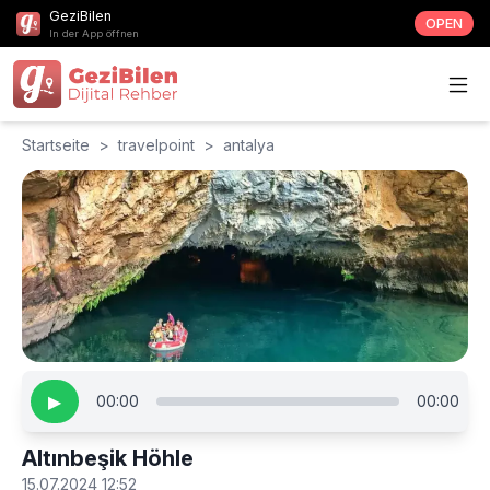
GeziBilen
OPEN
In der App öffnen
Startseite
>
travelpoint
>
antalya
▶
00:00
00:00
Altınbeşik Höhle
15.07.2024 12:52