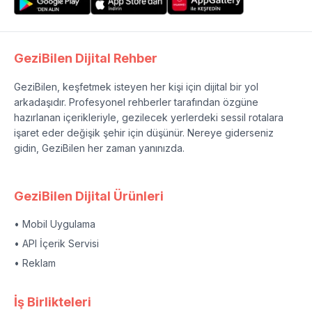
GeziBilen Dijital Rehber
GeziBilen, keşfetmek isteyen her kişi için dijital bir yol
arkadaşıdır. Profesyonel rehberler tarafından özgüne
hazırlanan içerikleriyle, gezilecek yerlerdeki sessil rotalara
işaret eder değişik şehir için düşünür. Nereye giderseniz
gidin, GeziBilen her zaman yanınızda.
GeziBilen Dijital Ürünleri
• Mobil Uygulama
• API İçerik Servisi
• Reklam
İş Birlikteleri