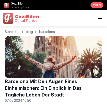
GeziBilen
OPEN
In der App öffnen
Startseite
>
blog
>
barselona
Barcelona Mit Den Augen Eines
Einheimischen: Ein Einblick In Das
Tägliche Leben Der Stadt
07.05.2024 10:50