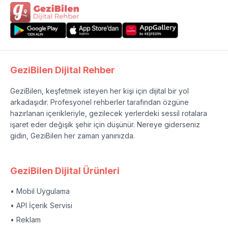
GeziBilen Dijital Rehber
GeziBilen, keşfetmek isteyen her kişi için dijital bir yol
arkadaşıdır. Profesyonel rehberler tarafından özgüne
hazırlanan içerikleriyle, gezilecek yerlerdeki sessil rotalara
işaret eder değişik şehir için düşünür. Nereye giderseniz
gidin, GeziBilen her zaman yanınızda.
GeziBilen Dijital Ürünleri
• Mobil Uygulama
• API İçerik Servisi
• Reklam