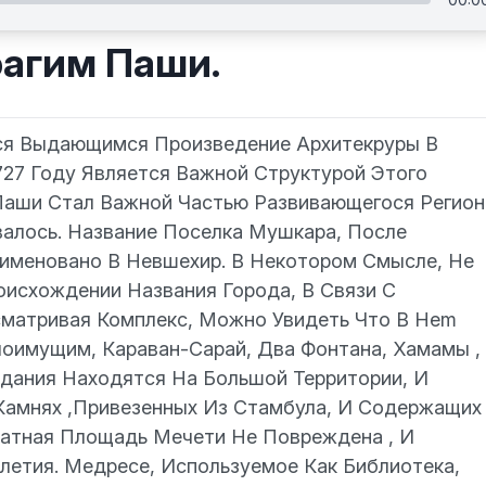
рагим Паши.
ся Выдающимся Произведение Архитекруры В
727 Году Является Важной Структурой Этого
Паши Стал Важной Частью Развивающегося Регион
алось. Название Поселка Мушкара, После
именовано В Невшехир. В Некотором Смысле, Не
исхождении Названия Города, В Связи С
сматривая Комплекс, Можно Увидеть Что В Неm
оимущим, Караван-Сарай, Два Фонтана, Хамамы ,
дания Находятся На Большой Территории, И
Камнях ,Привезенных Из Стамбула, И Содержащих
ратная Площадь Мечети Не Повреждена , И
летия. Медресе, Используемое Как Библиотека,