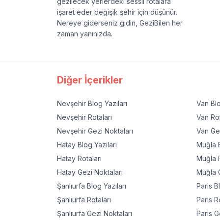
gezilecek yerlerdeki sessil rotalara
işaret eder değişik şehir için düşünür.
Nereye giderseniz gidin, GeziBilen her
zaman yanınızda.
Diğer İçerikler
Nevşehir
Blog Yazıları
Van
Blo
Nevşehir
Rotaları
Van
Rot
Nevşehir
Gezi Noktaları
Van
Gez
Hatay
Blog Yazıları
Muğla
B
Hatay
Rotaları
Muğla
R
Hatay
Gezi Noktaları
Muğla
G
Şanlıurfa
Blog Yazıları
Paris
Bl
Şanlıurfa
Rotaları
Paris
Ro
Şanlıurfa
Gezi Noktaları
Paris
Ge