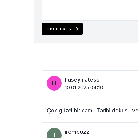
посылать
huseyinatess
H
10.01.2025 04:10
Çok güzel bir cami. Tarihi dokusu 
irembozz
I