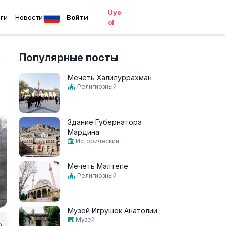
Üye
ги
Новости
Войти
ol
Популярные посты
Мечеть Халилуррахман
Религиозный
Здание Губернатора
Мардина
Исторический
Мечеть Малтепе
Религиозный
Музей Игрушек Анатолии
Музей
0