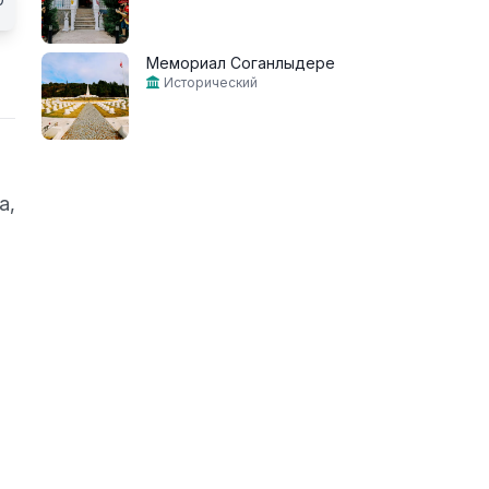
Мемориал Соганлыдере
Исторический
а,