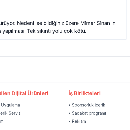
ürüyor. Nedeni ise bildiğiniz üzere Mimar Sinan ın
n yapılması. Tek sıkıntı yolu çok kötü.
ilen Dijital Ürünleri
İş Birlikteleri
l Uygulama
• Sponsorluk içerik
çerik Servisi
• Sadakat programı
am
• Reklam