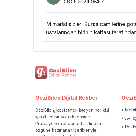
06.06.2024 08:57
Mimarisi sizleri Bursa camilerine göt
ustalarından birinin kalfası tarafında
GeziBilen Dijital Rehber
GeziB
• Mobi
GeziBilen, keşfetmek isteyen her kişi
için dijital bir yol arkadaşıdır.
• API İ
Profesyonel rehberler tarafından
• Rekl
özgüne hazırlanan içerikleriyle,