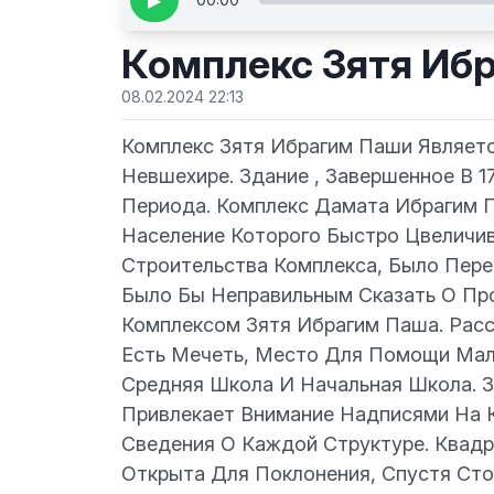
▶
Комплекс Зятя Иб
08.02.2024 22:13
Комплекс Зятя Ибрагим Паши Являет
Невшехире. Здание , Завершенное В 1
Периода. Комплекс Дамата Ибрагим 
Население Которого Быcтро Цвеличив
Строительства Комплекса, Было Пере
Было Бы Неправильным Сказать О Про
Комплексом Зятя Ибрагим Паша. Рас
Есть Мечеть, Место Для Помощи Мал
Средняя Школа И Начальная Школа. З
Привлекает Внимание Надписями На 
Сведения О Каждой Структуре. Квад
Открыта Для Поклонения, Спустя Сто