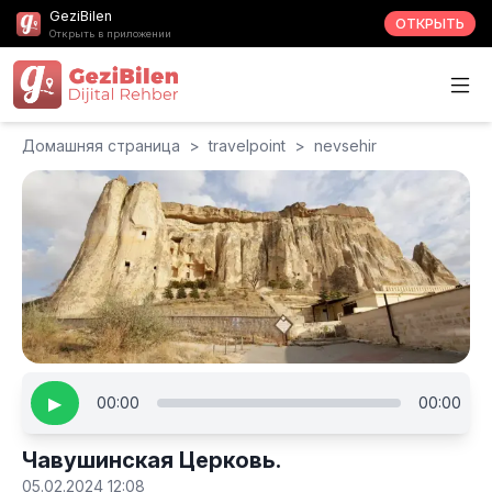
GeziBilen
ОТКРЫТЬ
Открыть в приложении
Домашняя страница
>
travelpoint
>
nevsehir
▶
00:00
00:00
Чавушинская Церковь.
05.02.2024 12:08