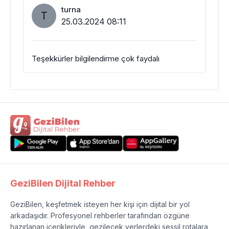
turna
T
25.03.2024 08:11
Teşekkürler bilgilendirme çok faydalı
GeziBilen Dijital Rehber
GeziBilen, keşfetmek isteyen her kişi için dijital bir yol
arkadaşıdır. Profesyonel rehberler tarafından özgüne
hazırlanan içerikleriyle, gezilecek yerlerdeki sessil rotalara