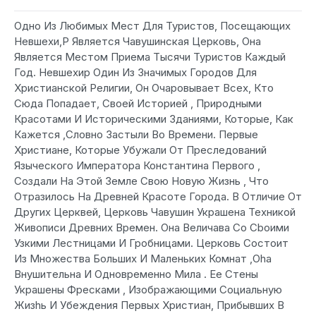
Одно Из Любимых Мест Для Туристов, Посещающих
Невшехи,Р Является Чавушинская Церковь, Она
Является Местом Приема Тысячи Туристов Каждый
Год. Невшехир Один Из Значимых Городов Для
Христианской Религии, Он Очаровывает Всех, Кто
Сюда Попадает, Своей Историей , Природными
Красотами И Историческими Зданиями, Которые, Как
Кажетcя ,Словно Застыли Во Времени. Первые
Христиане, Которые Убужали От Преследований
Языческого Императора Константина Первого ,
Создали На Этой Земле Свою Новую Жизнь , Что
Отразилось На Древней Красоте Города. В Отличие От
Других Церквей, Церковь Чавушин Украшена Техникой
Живописи Древних Времен. Она Величава Сo Cbоими
Узкими Лестницами И Гробницами. Церковь Состоит
Из Множества Больших И Маленьких Комнат ,Oha
Внушительна И Одновременно Мила . Ее Стены
Украшены Фресками , Изображающими Социальную
Жизhь И Убеждения Первых Христиан, Прибывших В