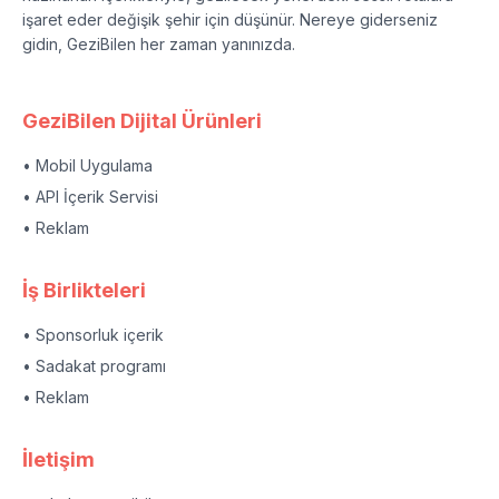
işaret eder değişik şehir için düşünür. Nereye giderseniz
gidin, GeziBilen her zaman yanınızda.
GeziBilen Dijital Ürünleri
• Mobil Uygulama
• API İçerik Servisi
• Reklam
İş Birlikteleri
• Sponsorluk içerik
• Sadakat programı
• Reklam
İletişim