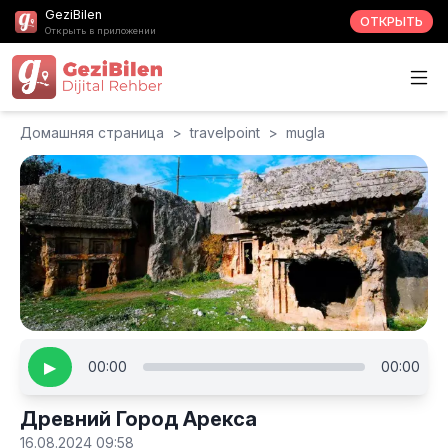
GeziBilen
ОТКРЫТЬ
Открыть в приложении
Домашняя страница
>
travelpoint
>
mugla
▶
00:00
00:00
Древний Город Арекса
16.08.2024 09:58