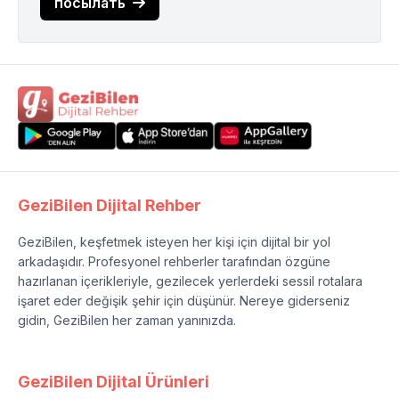
посылать
GeziBilen Dijital Rehber
GeziBilen, keşfetmek isteyen her kişi için dijital bir yol
arkadaşıdır. Profesyonel rehberler tarafından özgüne
hazırlanan içerikleriyle, gezilecek yerlerdeki sessil rotalara
işaret eder değişik şehir için düşünür. Nereye giderseniz
gidin, GeziBilen her zaman yanınızda.
GeziBilen Dijital Ürünleri