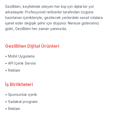
GeziBilen, keşfetmek isteyen her kişi için dijital bir yol
arkadaşıdır. Profesyonel rehberler tarafından özgüne
hazırlanan içerikleriyle, gezilecek yerlerdeki sessil rotalara
işaret eder değişik şehir için düşünür. Nereye giderseniz
gidin, GeziBilen her zaman yanınızda.
GeziBilen Dijital Ürünleri
• Mobil Uygulama
• API İçerik Servisi
• Reklam
İş Birlikteleri
• Sponsorluk içerik
• Sadakat programı
• Reklam