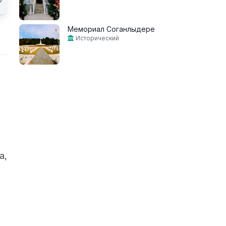
Мемориал Соганлыдере
Исторический
а,