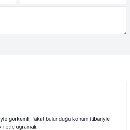
iyle görkemli, fakat bulunduğu konum itibariyle
 yinede uğramalı.