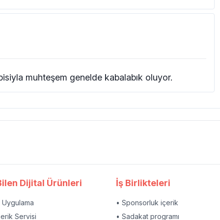
pisiyla muhteşem genelde kabalabık oluyor.
ilen Dijital Ürünleri
İş Birlikteleri
l Uygulama
• Sponsorluk içerik
çerik Servisi
• Sadakat programı