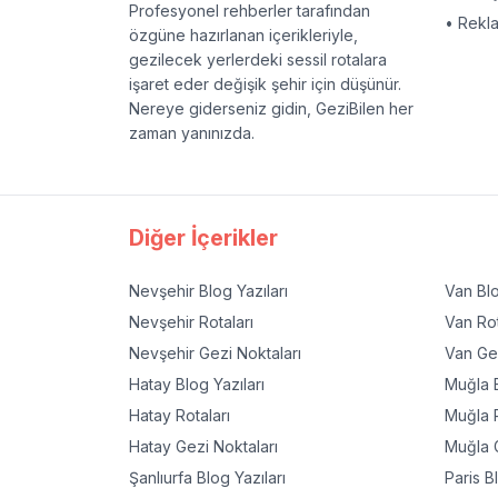
Profesyonel rehberler tarafından
• Rekl
özgüne hazırlanan içerikleriyle,
gezilecek yerlerdeki sessil rotalara
işaret eder değişik şehir için düşünür.
Nereye giderseniz gidin, GeziBilen her
zaman yanınızda.
Diğer İçerikler
Nevşehir
Blog Yazıları
Van
Blo
Nevşehir
Rotaları
Van
Rot
Nevşehir
Gezi Noktaları
Van
Gez
Hatay
Blog Yazıları
Muğla
B
Hatay
Rotaları
Muğla
R
Hatay
Gezi Noktaları
Muğla
G
Şanlıurfa
Blog Yazıları
Paris
Bl