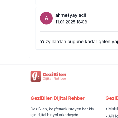
ahmetyaylacii
A
11.01.2025 18:08
Yüzyıllardan bugüne kadar gelen ya
GeziBilen Dijital Rehber
GeziB
• Mobi
GeziBilen, keşfetmek isteyen her kişi
için dijital bir yol arkadaşıdır.
• API İ