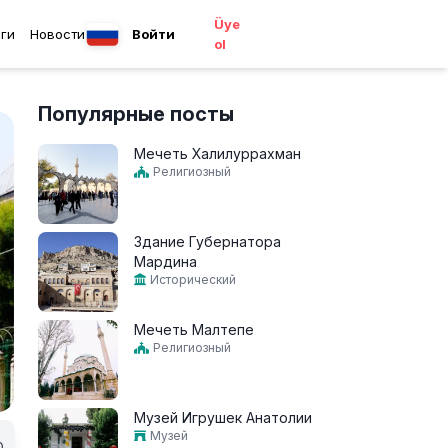
Üye
ги
Новости
Войти
ol
Популярные посты
Мечеть Халилуррахман
Религиозный
Здание Губернатора
Мардина
Исторический
Мечеть Малтепе
Религиозный
Музей Игрушек Анатолии
Музей
0