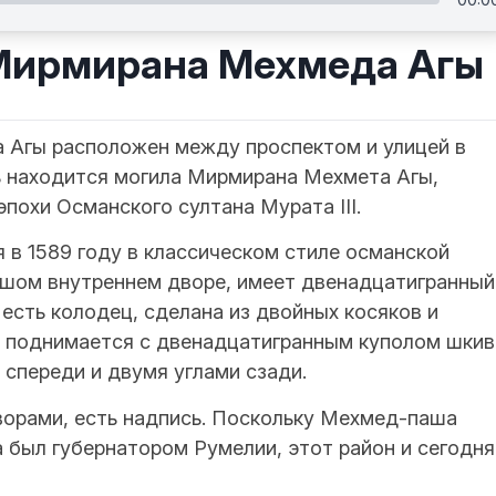
Мирмирана Мехмеда Агы
 Агы расположен между проспектом и улицей в
ь находится могила Мирмирана Мехмета Агы,
эпохи Османского султана Мурата III.
 в 1589 году в классическом стиле османской
льшом внутреннем дворе, имеет двенадцатигранный
 есть колодец, сделана из двойных косяков и
я поднимается с двенадцатигранным куполом шкив
спереди и двумя углами сзади.
ворами, есть надпись. Поскольку Мехмед-паша
а был губернатором Румелии, этот район и сегодня