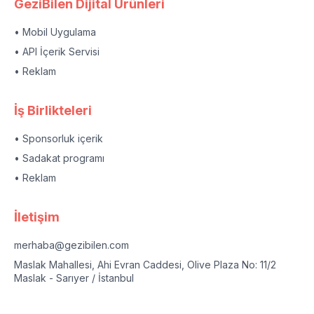
GeziBilen Dijital Ürünleri
• Mobil Uygulama
• API İçerik Servisi
• Reklam
İş Birlikteleri
• Sponsorluk içerik
• Sadakat programı
• Reklam
İletişim
merhaba@gezibilen.com
Maslak Mahallesi, Ahi Evran Caddesi, Olive Plaza No: 11/2
Maslak - Sarıyer / İstanbul