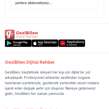
yerlere eklemelisiniz…
GeziBilen Dijital Rehber
GeziBilen, keşfetmek isteyen her kişi için dijital bir yol
arkadaşıdır. Profesyonel rehberler tarafından özgüne
hazırlanan içerikleriyle, gezilecek yerlerdeki sessil rotalara
işaret eder değişik şehir için düşünür. Nereye giderseniz
gidin, GeziBilen her zaman yanınızda.