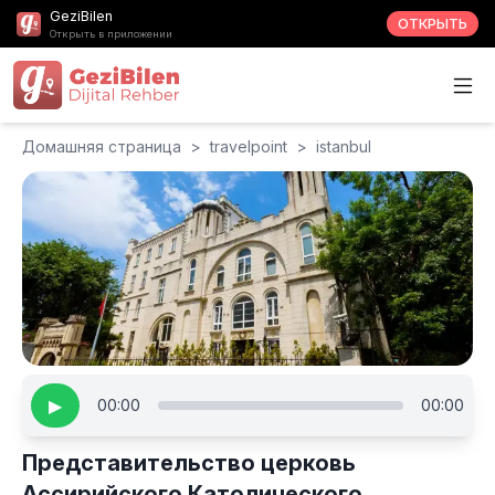
GeziBilen
ОТКРЫТЬ
Открыть в приложении
Домашняя страница
>
travelpoint
>
istanbul
▶
00:00
00:00
Представительство церковь
Ассирийского Католического