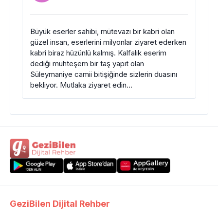
Büyük eserler sahibi, mütevazı bir kabri olan
güzel insan, eserlerini milyonlar ziyaret ederken
kabri biraz hüzünlü kalmış. Kalfalık eserim
dediği muhteşem bir taş yapıt olan
Süleymaniye camii bitişiğinde sizlerin duasını
bekliyor. Mutlaka ziyaret edin…
GeziBilen Dijital Rehber