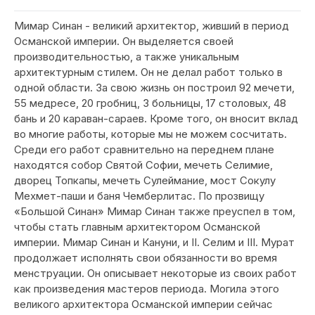
Мимар Синан - великий архитектор, живший в период
Османской империи. Он выделяется своей
производительностью, а также уникальным
архитектурным стилем. Он не делал работ только в
одной области. За свою жизнь он построил 92 мечети,
55 медресе, 20 гробниц, 3 больницы, 17 столовых, 48
бань и 20 караван-сараев. Кроме того, он вносит вклад
во многие работы, которые мы не можем сосчитать.
Среди его работ сравнительно на переднем плане
находятся собор Святой Софии, мечеть Селимие,
дворец Топкапы, мечеть Сулеймание, мост Сокулу
Мехмет-паши и баня Чемберлитас. По прозвищу
«Большой Синан» Мимар Синан также преуспел в том,
чтобы стать главным архитектором Османской
империи. Мимар Синан и Кануни, и II. Селим и III. Мурат
продолжает исполнять свои обязанности во время
менструации. Он описывает некоторые из своих работ
как произведения мастеров периода. Могила этого
великого архитектора Османской империи сейчас