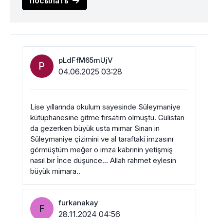
посылать
pLdFfM65mUjV
P
04.06.2025 03:28
Lise yıllarında okulum sayesinde Süleymaniye
kütüphanesine gitme fırsatım olmuştu. Gülistan
da gezerken büyük usta mimar Sinan in
Süleymaniye çizimini ve al taraftaki imzasını
görmüştüm meğer o imza kabrinin yetişmiş
nasıl bir İnce düşünce... Allah rahmet eylesin
büyük mimara..
furkanakay
F
28.11.2024 04:56