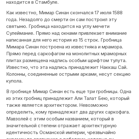
находится в Стамбуле.
Как известно, Мимар Синан скончался 17 июля 1588
года. Незадолго до смерти он сам построил эту
святыню. Гробница находится на углу мечети
Сулеймание. Прямо над окнами привлекает внимание
написанная для него история из 15 строк. Гробница
Мимара Синан построена из известняка и мрамора.
Прямо перед саркофагом на монолитных мраморных
плитах размещена надпись особым шрифтом тулута.
Известно, что эта надпись принадлежит Наккаш Сай.
Колонны, соединенные острыми арками, несут секцию
купола.
В гробнице Мимар Синан есть еще три гробницы. Одна
из этих гробниц принадлежит Али Талат Бею, который
также является архитектором. Невозможно
определить, кому принадлежат два других саркофага.
Мавзолей с этим особым названием, который в
значительной степени отражает архитектурную
идентичность Османской империи, чрезвычайно