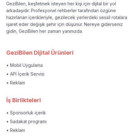
GeziBilen, keşfetmek isteyen her kişi için dijital bir yol
arkadaşıdır. Profesyonel rehberler tarafından özgüne
hazırlanan içerikleriyle, gezilecek yerlerdeki sessil rotalara
işaret eder değişik şehir için düşünür. Nereye giderseniz
gidin, GeziBilen her zaman yanınızda.
GeziBilen Dijital Ürünleri
• Mobil Uygulama
• API İçerik Servisi
• Reklam
İş Birlikteleri
• Sponsorluk içerik
• Sadakat programı
• Reklam