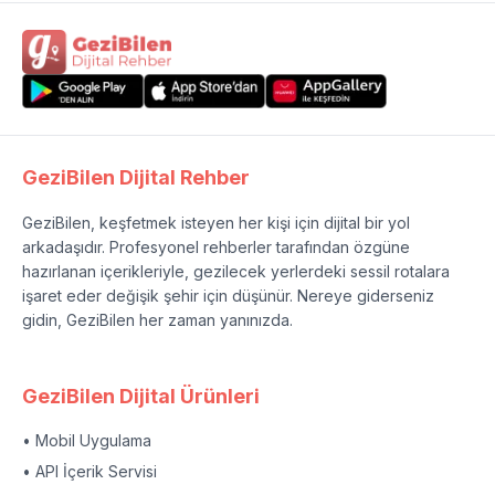
GeziBilen Dijital Rehber
GeziBilen, keşfetmek isteyen her kişi için dijital bir yol
arkadaşıdır. Profesyonel rehberler tarafından özgüne
hazırlanan içerikleriyle, gezilecek yerlerdeki sessil rotalara
işaret eder değişik şehir için düşünür. Nereye giderseniz
gidin, GeziBilen her zaman yanınızda.
GeziBilen Dijital Ürünleri
• Mobil Uygulama
• API İçerik Servisi