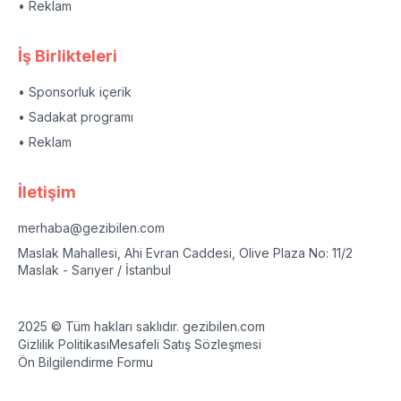
• Reklam
İş Birlikteleri
• Sponsorluk içerik
• Sadakat programı
• Reklam
İletişim
merhaba@gezibilen.com
Maslak Mahallesi, Ahi Evran Caddesi, Olive Plaza No: 11/2
Maslak - Sarıyer / İstanbul
2025 © Tüm hakları saklıdır. gezibilen.com
Gizlilik Politikası
Mesafeli Satış Sözleşmesi
Ön Bilgilendirme Formu