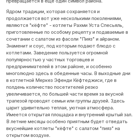
превращается в еще один символ района.
Ядром традиции, которая сохраняется и
продолжается вот уже несколькими поколениями,
являются "кёфте" - котлеты Рахми Уста Спесьяль,
приготовленные по особому рецепту и подаваемые в
сочетании с салатом из фасоли "Пияз" и айраном.
Знаменит и соус, под которым подают блюдо с
котлетами. Заведение пользуется огромной
популярностью у частных торговцев и
предпринимателей в этом районе, и особенно
многолюдно здесь в обеденные часы. В выходные дни
в котлетной Меркез Эфенди Кёфтеджиси, где в
полдень количество посетителей резко
увеличивается, по большей части время за вкусной
трапезой проводят семьи или группы друзей. Здесь
царит удивительно теплая, уютная атмосфера.
Имеется открытая площадка и внутренний крытый зал.
В летние месяцы особено приятным будет отведать
вкуснейшие котлеты "кёфте" с салатом "пияз" на
открытом воздухе.