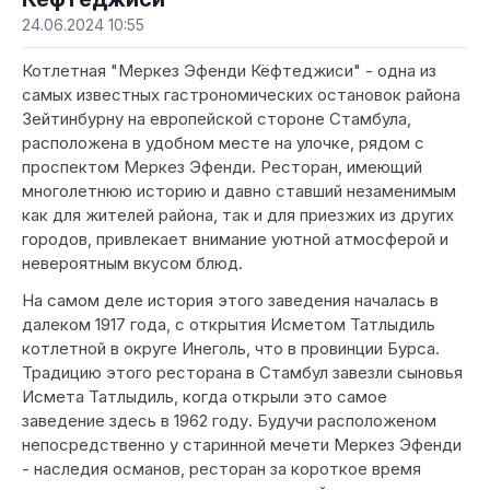
24.06.2024 10:55
Котлетная "Меркез Эфенди Кёфтеджиси" - одна из
самых известных гастрономических остановок района
Зейтинбурну на европейской стороне Стамбула,
расположена в удобном месте на улочке, рядом с
проспектом Меркез Эфенди. Ресторан, имеющий
многолетнюю историю и давно ставший незаменимым
как для жителей района, так и для приезжих из других
городов, привлекает внимание уютной атмосферой и
невероятным вкусом блюд.
На самом деле история этого заведения началась в
далеком 1917 года, с открытия Исметом Татлыдиль
котлетной в округе Инеголь, что в провинции Бурса.
Традицию этого ресторана в Стамбул завезли сыновья
Исмета Татлыдиль, когда открыли это самое
заведение здесь в 1962 году. Будучи расположеном
непосредственно у старинной мечети Меркез Эфенди
- наследия османов, ресторан за короткое время