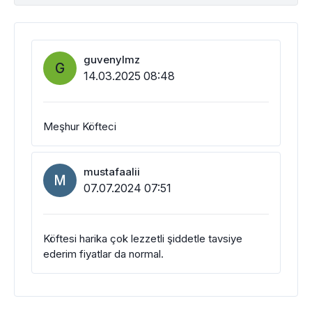
guvenylmz
G
14.03.2025 08:48
Meşhur Köfteci
mustafaalii
M
07.07.2024 07:51
Köftesi harika çok lezzetli şiddetle tavsiye
ederim fiyatlar da normal.