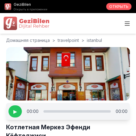
GeziBilen
ОТКРЫТЬ
Открыть в приложении
Домашняя страница
>
travelpoint
>
istanbul
▶
00:00
00:00
Котлетная Меркез Эфенди
Кёфтеджиси