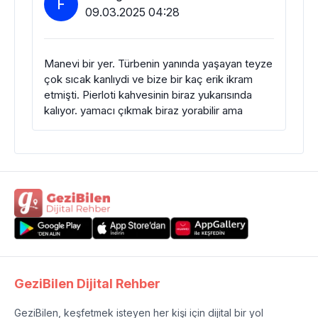
F
09.03.2025 04:28
Manevi bir yer. Türbenin yanında yaşayan teyze
çok sıcak kanlıydi ve bize bir kaç erik ikram
etmişti. Pierloti kahvesinin biraz yukarısında
kalıyor. yamacı çıkmak biraz yorabilir ama
GeziBilen Dijital Rehber
GeziBilen, keşfetmek isteyen her kişi için dijital bir yol