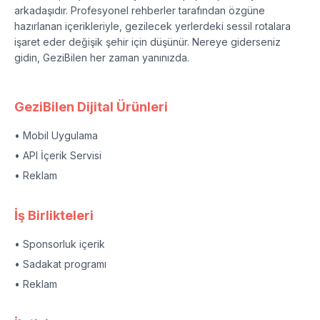
arkadaşıdır. Profesyonel rehberler tarafından özgüne
hazırlanan içerikleriyle, gezilecek yerlerdeki sessil rotalara
işaret eder değişik şehir için düşünür. Nereye giderseniz
gidin, GeziBilen her zaman yanınızda.
GeziBilen Dijital Ürünleri
• Mobil Uygulama
• API İçerik Servisi
• Reklam
İş Birlikteleri
• Sponsorluk içerik
• Sadakat programı
• Reklam