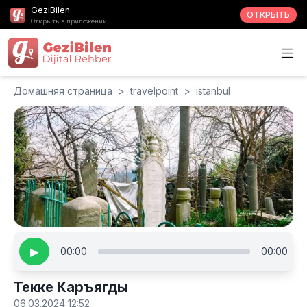
GeziBilen
ОТКРЫТЬ
Открыть в приложении
Домашняя страница
>
travelpoint
>
istanbul
▶
00:00
00:00
Текке Каръягды
06.03.2024 12:52