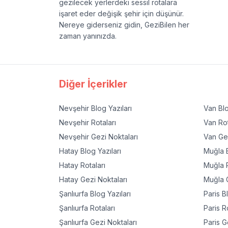
gezilecek yerlerdeki sessil rotalara
işaret eder değişik şehir için düşünür.
Nereye giderseniz gidin, GeziBilen her
zaman yanınızda.
Diğer İçerikler
Nevşehir
Blog Yazıları
Van
Blo
Nevşehir
Rotaları
Van
Rot
Nevşehir
Gezi Noktaları
Van
Gez
Hatay
Blog Yazıları
Muğla
B
Hatay
Rotaları
Muğla
R
Hatay
Gezi Noktaları
Muğla
G
Şanlıurfa
Blog Yazıları
Paris
Bl
Şanlıurfa
Rotaları
Paris
Ro
Şanlıurfa
Gezi Noktaları
Paris
Ge