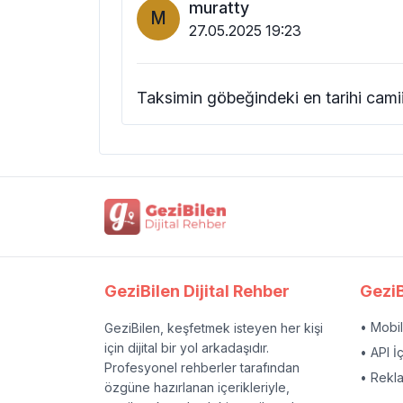
muratty
M
27.05.2025 19:23
Taksimin göbeğindeki en tarihi cami
GeziBilen Dijital Rehber
GeziB
• Mobi
GeziBilen, keşfetmek isteyen her kişi
için dijital bir yol arkadaşıdır.
• API İ
Profesyonel rehberler tarafından
• Rekl
özgüne hazırlanan içerikleriyle,