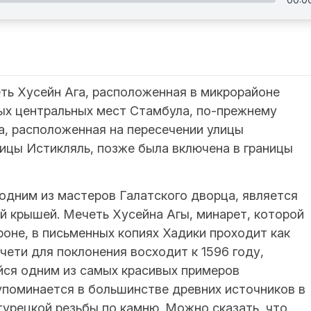
еть Хусейн Ага, расположенная в микрорайоне
мых центральных мест Стамбула, по-прежнему
а, расположенная на пересечении улицы
ицы Истикляль, позже была включена в границы
одним из мастеров Галатского дворца, является
й крышей. Мечеть Хусейна Агы, минарет, которой
роне, в письменных копиях Хадики проходит как
чети для поклонения восходит к 1596 году,
йся одним из самых красивых примеров
упоминается в большинстве древних источников в
урецкой резьбы по камню. Можно сказать, что