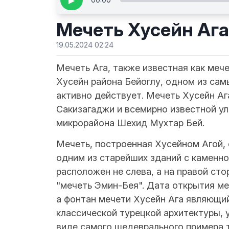
▶
Мечеть Хусейн Ага
19.05.2024 02:24
Мечеть Ага, также известная как меч
Хусейн района Бейоглу, одном из са
активно действует. Мечеть Хусейн Аг
Сакизагаджи и всемирно известной ул
микрорайона Шехид Мухтар Бей.
Мечеть, построенная Хусейном Агой, 
одним из старейших зданий с каменно
расположен не слева, а на правой сто
"мечеть Эмин-Бея". Дата открытия ме
а фонтан мечети Хусейн Ага являющи
классической турецкой архитектуры, 
виде самого шедеврального примера т