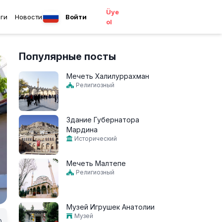
Üye
ги
Новости
Войти
ol
Популярные посты
Мечеть Халилуррахман
Религиозный
Здание Губернатора
Мардина
Исторический
Мечеть Малтепе
Религиозный
Музей Игрушек Анатолии
Музей
0