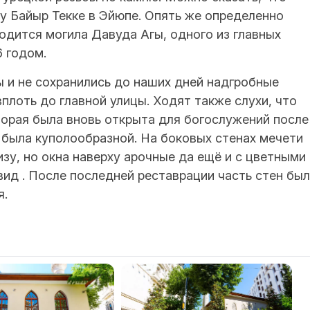
у Байыр Текке в Эйюпе. Опять же определенно
ходится могила Давуда Агы, одного из главных
6 годом.
ы и не сохранились до наших дней надгробные
плоть до главной улицы. Ходят также слухи, что
торая была вновь открыта для богослужений после
 была куполообразной. На боковых стенах мечети
низу, но окна наверху арочные да ещё и с цветными
вид . После последней реставрации часть стен бы
я.