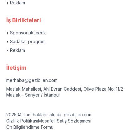
• Reklam
İş Birlikteleri
• Sponsorluk içerik
• Sadakat programı
• Reklam
İletişim
merhaba@gezibilen.com
Maslak Mahallesi, Ahi Evran Caddesi, Olive Plaza No: 11/2
Maslak - Sarıyer / İstanbul
2025 © Tüm hakları saklıdır. gezibilen.com
Gizlilik Politikası
Mesafeli Satış Sözleşmesi
Ön Bilgilendirme Formu