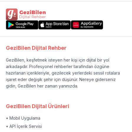
GeziBilen Dijital Rehber
GeziBilen, keşfetmek isteyen her kişi için dijital bir yol
arkadaşıdır. Profesyonel rehberler tarafından özgüne
hazırlanan içerikleriyle, gezilecek yerlerdeki sessil rotalara
işaret eder değişik şehir için düşünür. Nereye giderseniz
gidin, GeziBilen her zaman yanınızda.
GeziBilen Dijital Ürünleri
• Mobil Uygulama
• API İçerik Servisi