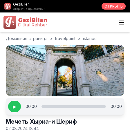
GeziBilen
ОТКРЫТЬ
Открыть в приложении
Домашняя страница
>
travelpoint
>
istanbul
▶
00:00
00:00
Мечеть Хырка-и Шериф
02.08.2024 18:44