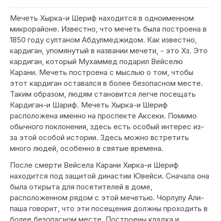
Мечеть Хырка-и Шериф находится в одноименном
микрорайоне. Известно, что мечеть была построена в
1850 году султаном Абдулмеджидом. Как известно,
кардиган, упомянутый в названии мечети, - это Хз. Это
кардиган, который Мухаммед подарил Вейселю
Карани. Мечеть построена с мыслью о том, чтобы
этот кардиган оставался в более безопасном месте.
Таким образом, людям становится легче посещать
Кардиган-и Шариф. Мечеть Хырка-и Шериф
расположена именно на проспекте Аксеки. Помимо
обычного поклонения, здесь есть особый интерес из-
за этой особой истории. Здесь можно встретить
много людей, особенно в святые времена.
После смерти Вейсела Карани Хирка-и Шериф
находится под защитой династии Ювейси. Сначала она
была открыта для посетителей в доме,
расположенном рядом с этой мечетью. Чорлулу Али-
паша говорит, что эти посещения должны проходить в
более безопасном месте. Построены кладка и