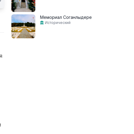
Мемориал Соганлыдере
Исторический
я
и