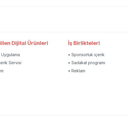
ilen Dijital Ürünleri
İş Birlikteleri
l Uygulama
• Sponsorluk içerik
çerik Servisi
• Sadakat programı
am
• Reklam