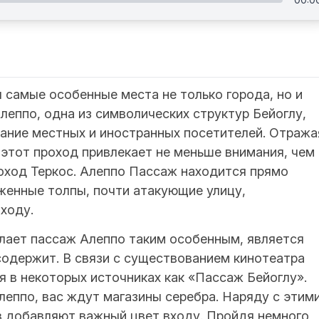
 самые особенные места не только города, но и
леппо, одна из символических структур Бейоглу,
мание местных и иностранных посетителей. Отража
 этот проход привлекает не меньше внимания, чем
оход Теркос. Алеппо Пассаж находится прямо
женные толпы, почти атакующие улицу,
ходу.
ает пассаж Алеппо таким особенным, является
содержит. В связи с существованием кинотеатра
я в некоторых источниках как «Пассаж Бейоглу».
леппо, вас ждут магазины серебра. Наряду с этим
в добавляют важный цвет входу. Пройдя немного