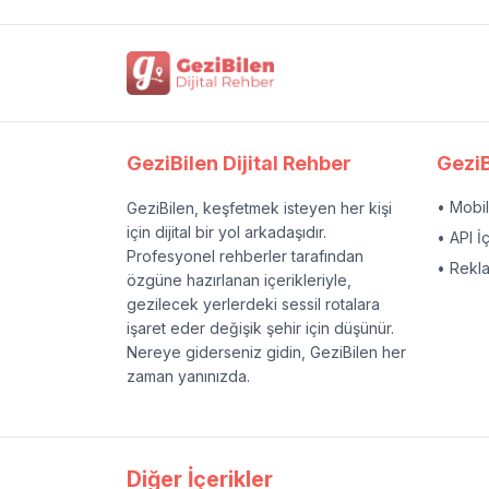
GeziBilen Dijital Rehber
GeziB
• Mobi
GeziBilen, keşfetmek isteyen her kişi
için dijital bir yol arkadaşıdır.
• API İ
Profesyonel rehberler tarafından
• Rekl
özgüne hazırlanan içerikleriyle,
gezilecek yerlerdeki sessil rotalara
işaret eder değişik şehir için düşünür.
Nereye giderseniz gidin, GeziBilen her
zaman yanınızda.
Diğer İçerikler