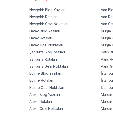
Nevşehir
Blog Yazıları
Van
Blo
Nevşehir
Rotaları
Van
Rot
Nevşehir
Gezi Noktaları
Van
Gez
Hatay
Blog Yazıları
Muğla
B
Hatay
Rotaları
Muğla
R
Hatay
Gezi Noktaları
Muğla
G
Şanlıurfa
Blog Yazıları
Paris
Bl
Şanlıurfa
Rotaları
Paris
Ro
Şanlıurfa
Gezi Noktaları
Paris
Ge
Edirne
Blog Yazıları
İstanbu
Edirne
Rotaları
İstanbu
Edirne
Gezi Noktaları
İstanbu
Artvin
Blog Yazıları
Mardin
Artvin
Rotaları
Mardin
Artvin
Gezi Noktaları
Mardin