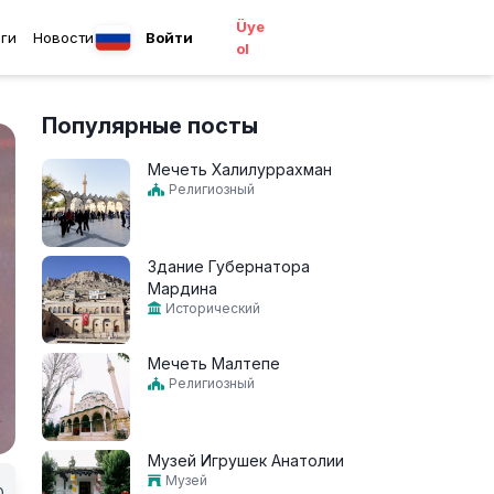
Üye
ги
Новости
Войти
ol
Популярные посты
Мечеть Халилуррахман
Религиозный
Здание Губернатора
Мардина
Исторический
Мечеть Малтепе
Религиозный
Музей Игрушек Анатолии
Музей
0