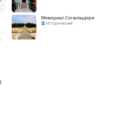
Мемориал Соганлыдере
Исторический
т
В