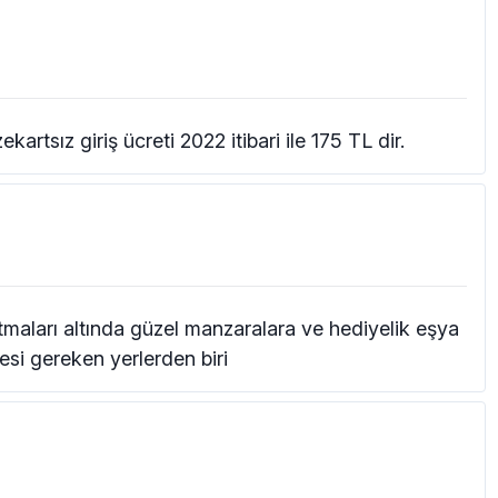
artsız giriş ücreti 2022 itibari ile 175 TL dir.
aları altında güzel manzaralara ve hediyelik eşya
si gereken yerlerden biri