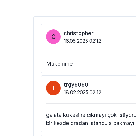
christopher
C
16.05.2025 02:12
Mükemmel
trgy6060
T
18.02.2025 02:12
galata kukesine çıkmayı çok istiyoru
bir kezde oradan istanbula bakmayı 