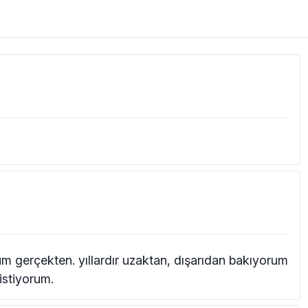
m gerçekten. yıllardır uzaktan, dışarıdan bakıyorum
istiyorum.