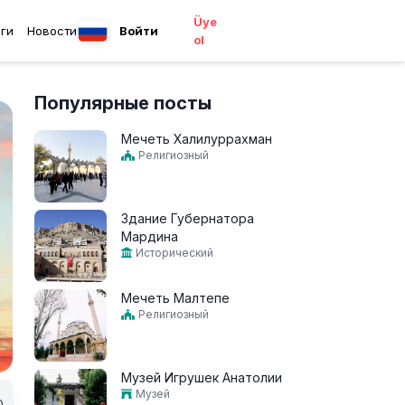
Üye
ги
Новости
Войти
ol
Популярные посты
Мечеть Халилуррахман
Религиозный
Здание Губернатора
Мардина
Исторический
Мечеть Малтепе
Религиозный
Музей Игрушек Анатолии
Музей
0