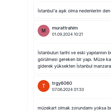
İstanbul'a aşık olma nedenlerim den 
murattrahim
M
01.09.2024 10:21
İstanbulun tarihi ve eski yapılarını
görülmesi gereken bir yapı. Müze kart 
giderek yüksekten İstanbul manzaras
trgy6060
T
07.06.2024 01:33
müzekart olmak zorundamı yoksa bu