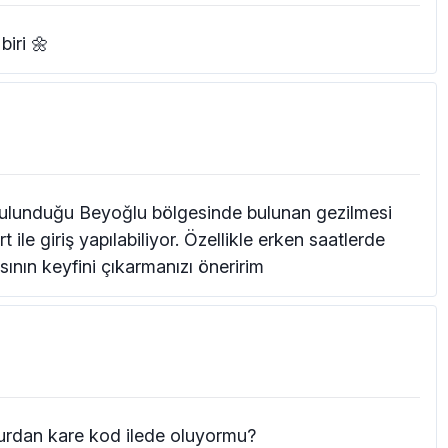
biri 🌼
n bulunduğu Beyoğlu bölgesinde bulunan gezilmesi
ile giriş yapılabiliyor. Özellikle erken saatlerde
ının keyfini çıkarmanızı öneririm
rdan kare kod ilede oluyormu?