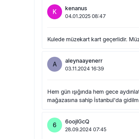
kenanus
K
04.01.2025 08:47
Kulede müzekart kart geçerlidir. Müzek
aleynaayenerr
A
03.11.2024 16:39
Hem gün ışığında hem gece aydınlatm
mağazasına sahip İstanbul'da gidilme
6oojlGcQ
6
28.09.2024 07:45