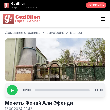
GeziBilen
ОТКРЫТЬ
Открыть в приложении
Домашняя страница
>
travelpoint
>
istanbul
▶
00:00
00:00
Мечеть Фенай Али Эфенди
12.09.2024 22:42