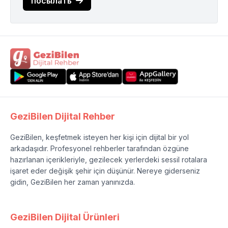
посылать
GeziBilen Dijital Rehber
GeziBilen, keşfetmek isteyen her kişi için dijital bir yol
arkadaşıdır. Profesyonel rehberler tarafından özgüne
hazırlanan içerikleriyle, gezilecek yerlerdeki sessil rotalara
işaret eder değişik şehir için düşünür. Nereye giderseniz
gidin, GeziBilen her zaman yanınızda.
GeziBilen Dijital Ürünleri