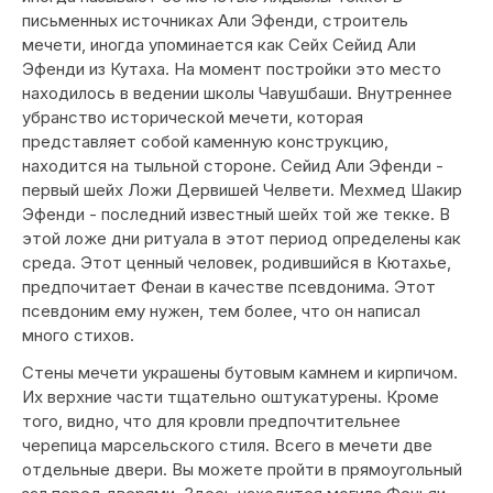
письменных источниках Али Эфенди, строитель
мечети, иногда упоминается как Сейх Сейид Али
Эфенди из Кутаха. На момент постройки это место
находилось в ведении школы Чавушбаши. Внутреннее
убранство исторической мечети, которая
представляет собой каменную конструкцию,
находится на тыльной стороне. Сейид Али Эфенди -
первый шейх Ложи Дервишей Челвети. Мехмед Шакир
Эфенди - последний известный шейх той же текке. В
этой ложе дни ритуала в этот период определены как
среда. Этот ценный человек, родившийся в Кютахье,
предпочитает Фенаи в качестве псевдонима. Этот
псевдоним ему нужен, тем более, что он написал
много стихов.
Стены мечети украшены бутовым камнем и кирпичом.
Их верхние части тщательно оштукатурены. Кроме
того, видно, что для кровли предпочтительнее
черепица марсельского стиля. Всего в мечети две
отдельные двери. Вы можете пройти в прямоугольный