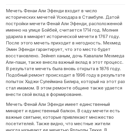
Мечеть Фенаи Али Эфенди входит в число
исторических мечетей Ускюдара в Стамбуле. Датой
постройки мечети Фенай Али Эфенди, расположенной
именно на улице Бойбей, считается 1714 год. Молния
ударила в минарет исторической мечети в 1767 году.
После этого мечеть приходит в негодность. Мехмед
Эмин Эфенди гарантирует, что это место будет
восстановлено. Зейнеп ханым, дочь Кавалали Мехмеда
Али-паши, также внесла важный вклад в этот процесс.
В результате мечеть была вновь открыта в 1876 году.
Подобный ремонт происходит в 1996 году в результате
попыток Хаджи Сулеймана Билира, который на этот раз
стал имамом. В этом ремонте общине также удается
внести свой вклад в формирование.
Мечеть Фенай Али Эфенди имеет единственный
минарет и единственный балкон. В саду мечети есть
важные святыни, которые привлекают множество
посетителей. Также видно, что местные жители
иногда называют ее мечетью Ялдызлы Текке. В