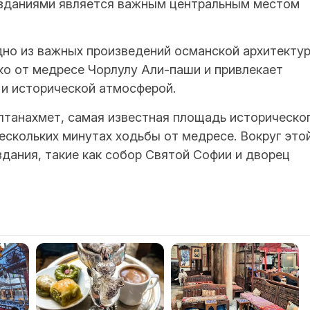
 зданиями является важным центральным местом
дно из важных произведений османской архитекту
ко от медресе Чорлулу Али-паши и привлекает
к и исторической атмосферой.
танахмет, самая известная площадь историческо
ескольких минутах ходьбы от медресе. Вокруг это
дания, такие как собор Святой Софии и дворец