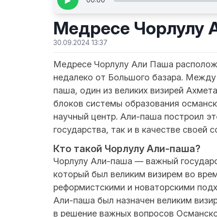
▶
Медресе Чорлулу 
30.09.2024 13:37
Медресе Чорлулу Али Паша располож
недалеко от Большого базара. Между 1
паша, один из великих визирей Ахмет
блоков системы образования османско
научный центр. Али-паша построил эт
государства, так и в качестве своей 
Кто такой Чорлулу Али-паша?
Чорлулу Али-паша — важный государст
который был великим визирем во врем
реформистскими и новаторскими подх
Али-паша был назначен великим визире
в решение важных вопросов Османско