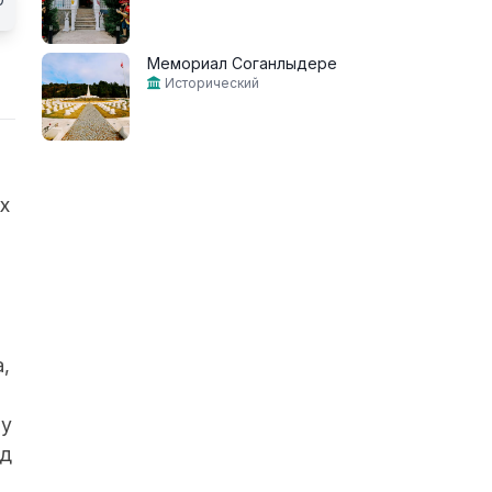
Мемориал Соганлыдере
Исторический
х
,
лу
ад