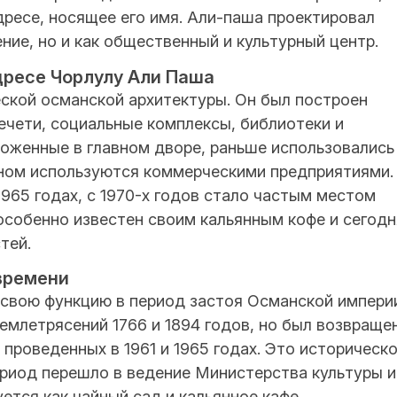
дресе, носящее его имя. Али-паша проектировал
ние, но и как общественный и культурный центр.
ресе Чорлулу Али Паша
ской османской архитектуры. Он был построен
ечети, социальные комплексы, библиотеки и
оженные в главном дворе, раньше использовались
вном используются коммерческими предприятиями.
1965 годах, с 1970-х годов стало частым местом
особенно известен своим кальянным кофе и сегодн
тей.
времени
свою функцию в период застоя Османской импери
емлетрясений 1766 и 1894 годов, но был возвраще
проведенных в 1961 и 1965 годах. Это историческ
ериод перешло в ведение Министерства культуры и
ется как чайный сад и кальянное кафе.