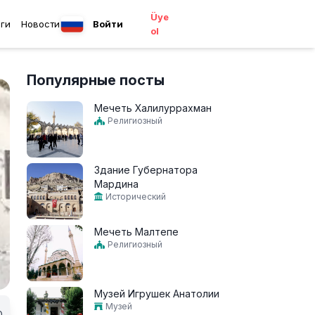
Üye
ги
Новости
Войти
ol
Популярные посты
Мечеть Халилуррахман
Религиозный
Здание Губернатора
Мардина
Исторический
Мечеть Малтепе
Религиозный
Музей Игрушек Анатолии
Музей
0