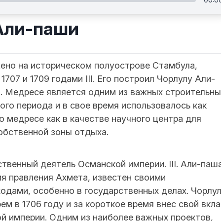
Али-паши
ено на историческом полуострове Стамбула,
707 и 1709 годами III. Его построил Чорлулу Али-
а. Медресе является одним из важных строительны
го периода и в свое время использовалось как
о медресе как в качестве научного центра для
собственной зоны отдыха.
венный деятель Османской империи. III. Али-паша
я правления Ахмета, известен своими
одами, особенно в государственных делах. Чорлу
м в 1706 году и за короткое время внес свой вкл
й империи. Одним из наиболее важных проектов,