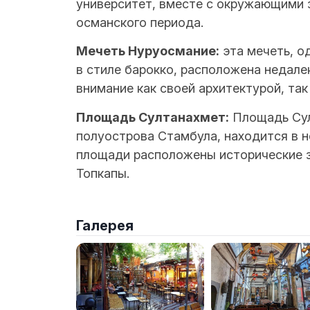
университет, вместе с окружающими
османского периода.
Мечеть Нуруосмание:
эта мечеть, о
в стиле барокко, расположена недале
внимание как своей архитектурой, та
Площадь Султанахмет:
Площадь Сул
полуострова Стамбула, находится в н
площади расположены исторические з
Топкапы.
Галерея