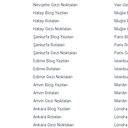
Nevşehir
Gezi Noktaları
Van
Gez
Hatay
Blog Yazıları
Muğla
B
Hatay
Rotaları
Muğla
R
Hatay
Gezi Noktaları
Muğla
G
Şanlıurfa
Blog Yazıları
Paris
Bl
Şanlıurfa
Rotaları
Paris
Ro
Şanlıurfa
Gezi Noktaları
Paris
Ge
Edirne
Blog Yazıları
İstanbu
Edirne
Rotaları
İstanbu
Edirne
Gezi Noktaları
İstanbu
Artvin
Blog Yazıları
Mardin
Artvin
Rotaları
Mardin
Artvin
Gezi Noktaları
Mardin
Ankara
Blog Yazıları
Londra
Ankara
Rotaları
Londra
Ankara
Gezi Noktaları
Londra