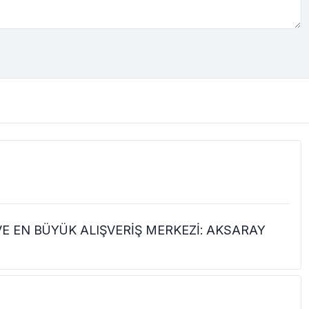
VE EN BÜYÜK ALIŞVERİŞ MERKEZİ: AKSARAY