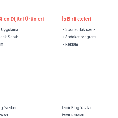
ilen Dijital Ürünleri
İş Birlikteleri
l Uygulama
• Sponsorluk içerik
çerik Servisi
• Sadakat programı
am
• Reklam
g Yazıları
İzmir
Blog Yazıları
aları
İzmir
Rotaları