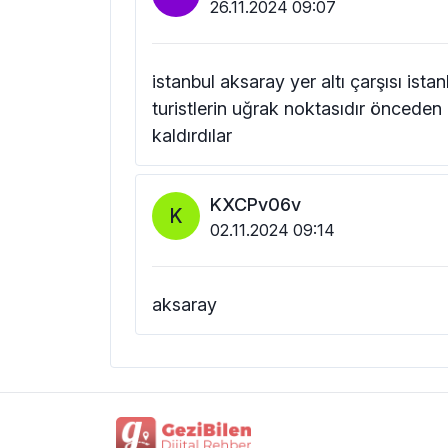
26.11.2024 09:07
istanbul aksaray yer altı çarşısı istan
turistlerin uğrak noktasıdır önceden u
kaldırdılar
KXCPv06v
K
02.11.2024 09:14
aksaray