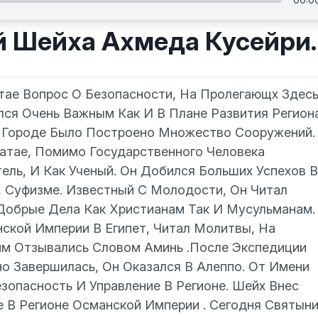
й Шейха Ахмеда Кусейри.
тае Вопрос О Безопасности, На Пролегающх Здес
ся Очень Важным Как И В Плане Развития Регион
В Городе Было Построено Множество Сооружений.
атае, Помимо Государственного Человека
ль, И Как Ученый. Он Добился Больших Успехов 
 Суфизме. Известный С Молодости, Он Читал
Добрые Дела Как Христианам Так И Мусульманам.
ской Империи В Египет, Читал Молитвы, На
им Отзывались Словом Аминь .После Экспедиции
шно Завершилась, Он Оказался В Алеппо. От Имени
зопасность И Управление В Регионе. Шейх Внес
 В Регионе Османской Империи . Сегодня Святын