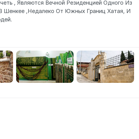
четь , Являются Вечной Резиденцией Одного Из
 В Шенкее ,Недалеко От Южных Границ Хатая, И
дей.