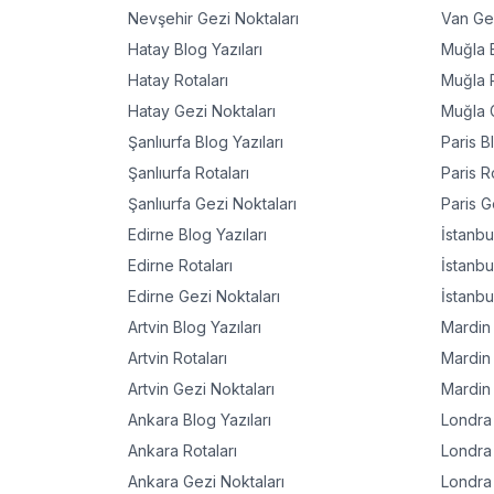
Nevşehir
Gezi Noktaları
Van
Gez
Hatay
Blog Yazıları
Muğla
B
Hatay
Rotaları
Muğla
R
Hatay
Gezi Noktaları
Muğla
G
Şanlıurfa
Blog Yazıları
Paris
Bl
Şanlıurfa
Rotaları
Paris
Ro
Şanlıurfa
Gezi Noktaları
Paris
Ge
Edirne
Blog Yazıları
İstanbu
Edirne
Rotaları
İstanbu
Edirne
Gezi Noktaları
İstanbu
Artvin
Blog Yazıları
Mardin
Artvin
Rotaları
Mardin
Artvin
Gezi Noktaları
Mardin
Ankara
Blog Yazıları
Londra
Ankara
Rotaları
Londra
Ankara
Gezi Noktaları
Londra