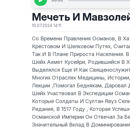
▶
Мечеть И Мавзоле
10.07.2024 14:11
Со Времени Правления Османов, В Ха
Крестовом И Шелковом Путях, Считал
Так И В Плане Прироста Населения. 
Шейх Ахмет Кусейри, Родившийся В Х
Выделялся Еще И Как Священослужите
Многих Отраслях Медицины, Истории,
Лекции ,Помогал Беднякам, Даровал 
Шейх Участвовал В Экспедиции Осман
Которые Солдаты И Султан Явуз Сел
Ридания, В 1517 Году , Которая Успе
Османской Империи Он Отвечал За Бе
Значительный Вклад В Доминирование