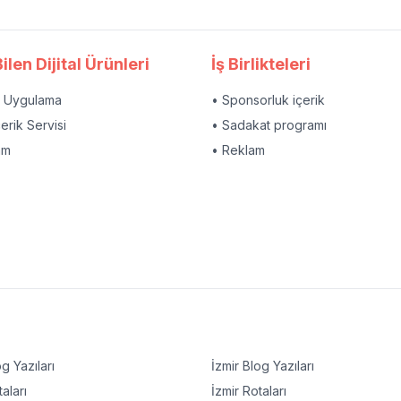
ilen Dijital Ürünleri
İş Birlikteleri
l Uygulama
• Sponsorluk içerik
çerik Servisi
• Sadakat programı
am
• Reklam
g Yazıları
İzmir
Blog Yazıları
aları
İzmir
Rotaları