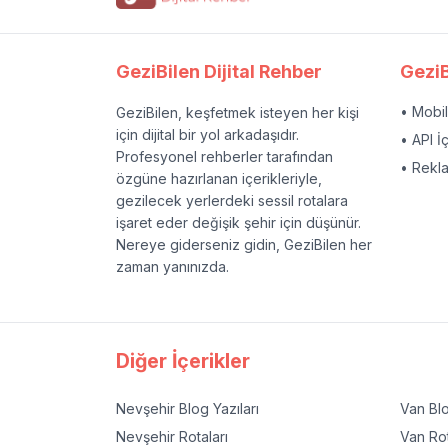
GeziBilen Dijital Rehber
GeziB
• Mobi
GeziBilen, keşfetmek isteyen her kişi
için dijital bir yol arkadaşıdır.
• API İ
Profesyonel rehberler tarafından
• Rekl
özgüne hazırlanan içerikleriyle,
gezilecek yerlerdeki sessil rotalara
işaret eder değişik şehir için düşünür.
Nereye giderseniz gidin, GeziBilen her
zaman yanınızda.
Diğer İçerikler
Nevşehir
Blog Yazıları
Van
Blo
Nevşehir
Rotaları
Van
Rot