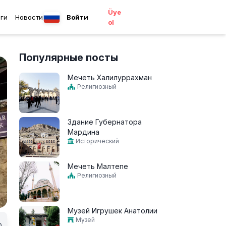
Üye
ги
Новости
Войти
ol
Популярные посты
Мечеть Халилуррахман
Религиозный
Здание Губернатора
Мардина
Исторический
Мечеть Малтепе
Религиозный
Музей Игрушек Анатолии
Музей
0