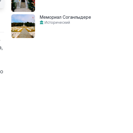
Мемориал Соганлыдере
Исторический
ь
а,
Во
и