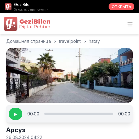
GeziBilen
ОТКРЫТЬ
Открыть в приложении
Домашняя страница
>
travelpoint
>
hatay
▶
00:00
00:00
Арсуз
26.08.2024 04:22