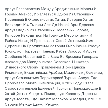
Арсуз Расположена Между Средиземным Морем И
Горами Аманос, И Являеться Одной Из Старейших
Поселений В Окрестностях Хатая. История Хатая
Восходит К 4 Тыячам Лет До Нашей Эры.Деревня
Арсуз Эtодно Из Старейших Поселений Города,
Которое Находиться На Границе Месопотамии И
Района Кенан, И Привлекает Своей Историей.Имя
Деревни На Протяжении Истории Было Разны-Рхосус ,
Рхополис ,Портовая Панель, Кабев ,Арсоус И Арсуз.
Особенно Известной Она Была Во Времена Генерала
Александра Македонского Селевкос 1 Никатор
,Известного Своим Правлением .Принадлежа
Римлянам, Византийцам, Арабам, Мамлюкам , Османам,
Арсуз Становиться Территорией Турции .Арсуз, Где
Проживало Много Цивилизаций, В 2012 Году Стала
Самостоятельной Единицей. Туристы,Приезжающие В
Хатай ,Хотят Увидеть Природную Красоту Деревни
Арсуз-Места, Где Пахнет Молоком И Медом, Или Же
Страны Между Двумя Реками.