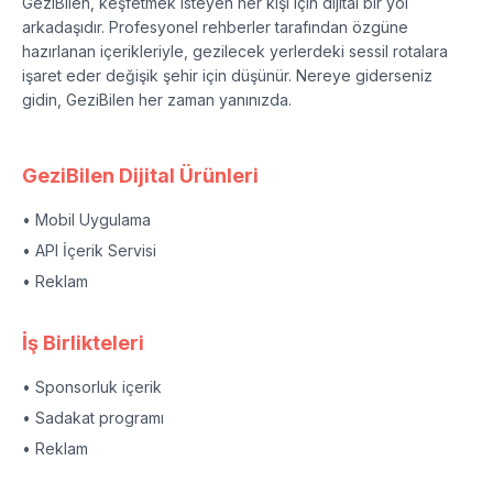
GeziBilen, keşfetmek isteyen her kişi için dijital bir yol
arkadaşıdır. Profesyonel rehberler tarafından özgüne
hazırlanan içerikleriyle, gezilecek yerlerdeki sessil rotalara
işaret eder değişik şehir için düşünür. Nereye giderseniz
gidin, GeziBilen her zaman yanınızda.
GeziBilen Dijital Ürünleri
• Mobil Uygulama
• API İçerik Servisi
• Reklam
İş Birlikteleri
• Sponsorluk içerik
• Sadakat programı
• Reklam