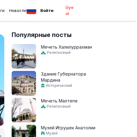
Üye
ги
Новости
Войти
ol
Популярные посты
Мечеть Халилуррахман
Религиозный
Здание Губернатора
Мардина
Исторический
Мечеть Малтепе
Религиозный
Музей Игрушек Анатолии
Музей
0