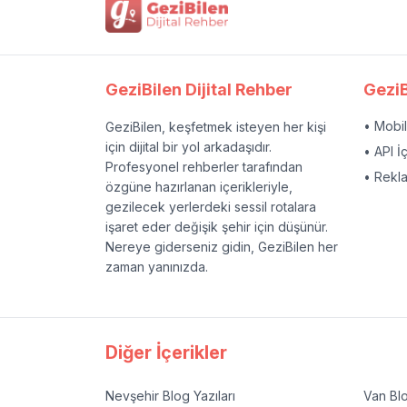
GeziBilen Dijital Rehber
GeziB
• Mobi
GeziBilen, keşfetmek isteyen her kişi
için dijital bir yol arkadaşıdır.
• API İ
Profesyonel rehberler tarafından
• Rekl
özgüne hazırlanan içerikleriyle,
gezilecek yerlerdeki sessil rotalara
işaret eder değişik şehir için düşünür.
Nereye giderseniz gidin, GeziBilen her
zaman yanınızda.
Diğer İçerikler
Nevşehir
Blog Yazıları
Van
Blo