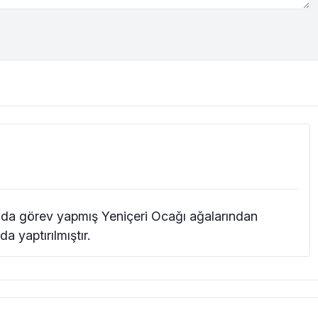
'da görev yapmış Yeniçeri Ocağı ağalarından
a yaptırılmıştır.