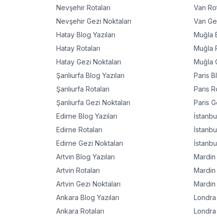
Nevşehir
Rotaları
Van
Rot
Nevşehir
Gezi Noktaları
Van
Gez
Hatay
Blog Yazıları
Muğla
B
Hatay
Rotaları
Muğla
R
Hatay
Gezi Noktaları
Muğla
G
Şanlıurfa
Blog Yazıları
Paris
Bl
Şanlıurfa
Rotaları
Paris
Ro
Şanlıurfa
Gezi Noktaları
Paris
Ge
Edirne
Blog Yazıları
İstanbu
Edirne
Rotaları
İstanbu
Edirne
Gezi Noktaları
İstanbu
Artvin
Blog Yazıları
Mardin
Artvin
Rotaları
Mardin
Artvin
Gezi Noktaları
Mardin
Ankara
Blog Yazıları
Londra
Ankara
Rotaları
Londra