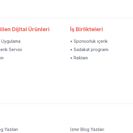
ilen Dijital Ürünleri
İş Birlikteleri
l Uygulama
• Sponsorluk içerik
çerik Servisi
• Sadakat programı
am
• Reklam
g Yazıları
İzmir
Blog Yazıları