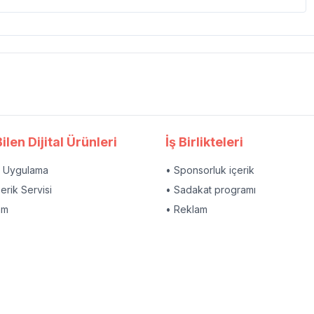
ilen Dijital Ürünleri
İş Birlikteleri
l Uygulama
• Sponsorluk içerik
çerik Servisi
• Sadakat programı
am
• Reklam