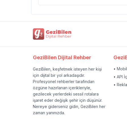
GeziBilen Dijital Rehber
GeziB
• Mobi
GeziBilen, keşfetmek isteyen her kişi
için dijital bir yol arkadaşıdır.
• API İ
Profesyonel rehberler tarafından
• Rekl
özgüne hazırlanan içerikleriyle,
gezilecek yerlerdeki sessil rotalara
işaret eder değişik şehir için düşünür.
Nereye giderseniz gidin, GeziBilen her
zaman yanınızda.