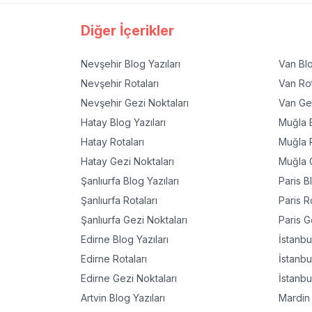
Diğer İçerikler
Nevşehir
Blog Yazıları
Van
Blo
Nevşehir
Rotaları
Van
Rot
Nevşehir
Gezi Noktaları
Van
Gez
Hatay
Blog Yazıları
Muğla
B
Hatay
Rotaları
Muğla
R
Hatay
Gezi Noktaları
Muğla
G
Şanlıurfa
Blog Yazıları
Paris
Bl
Şanlıurfa
Rotaları
Paris
Ro
Şanlıurfa
Gezi Noktaları
Paris
Ge
Edirne
Blog Yazıları
İstanbu
Edirne
Rotaları
İstanbu
Edirne
Gezi Noktaları
İstanbu
Artvin
Blog Yazıları
Mardin