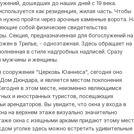
ужений, дошедших до наших дней с 19 века.
используется как резиденция, жилая часть. Чтобы
я нужно пройти через арочные каменные ворота. Н
ляющие собой физические свидетельства
ры. Секция, предназначенная для богослужений на
жен в Трилье, - одноэтажная. Здесь обращает на
полненная в стиле надгробных надписей. Сразу
ы мужчины и женщины.
я сооружения "Церковь Юаннеса", сегодня оно
 Дом Дюндара, и является местом поклонения
Сегодня в этом месте, неизменно являющимся
тных и иностранных туристов, посещающих
и арендаторов. Вы увидите, что окна у входа в
на на верхнем этаже визуально значительно
этаже окна с изящными арками придают этому мес
ждом уголке здесь можно встретить удивительные