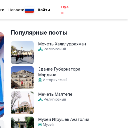
Üye
ги
Новости
Войти
ol
Популярные посты
Мечеть Халилуррахман
Религиозный
Здание Губернатора
Мардина
Исторический
Мечеть Малтепе
Религиозный
Музей Игрушек Анатолии
Музей
0