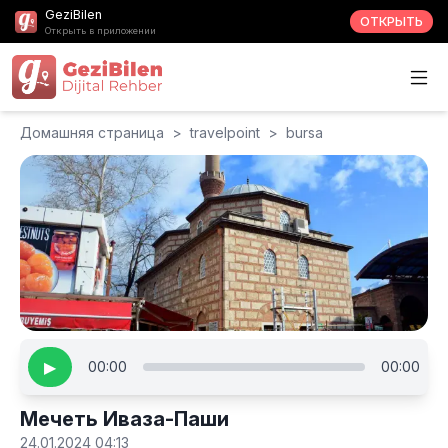
GeziBilen
ОТКРЫТЬ
Открыть в приложении
Домашняя страница
>
travelpoint
>
bursa
▶
00:00
00:00
Мечеть Иваза-Паши
24.01.2024 04:13