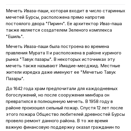
Мечеть Иваза-паши, которая входит в число старинных
мечетей Бурсы, расположена прямо напротив
постоялого двора "Пиринч". Ее архитектор Иваз-паша
также является создателем Зеленого комплекса
"Ешиль".
Мечеть Иваза-паши была построена во времена
правления Мурата II и расположена в районе куриного
рынка "Тавук пазары". В некоторых источниках эту
мечеть также называют Имадие-месджид. Местные
жители изредка даже именуют ее "Мечетью Тавук
Пазары".
До 1642 года храм предпочитали для каждодневных
богослужений, но после сооружения минбара он
превратился в полноценную мечеть. В 1958 году в
районе произошел сильный пожар. Спустя 12 лет после
этого пожара Общество любителей древностей Бурсы
провело ремонт данного района. В то же время
важную финансовую поддержку оказал гражданин по