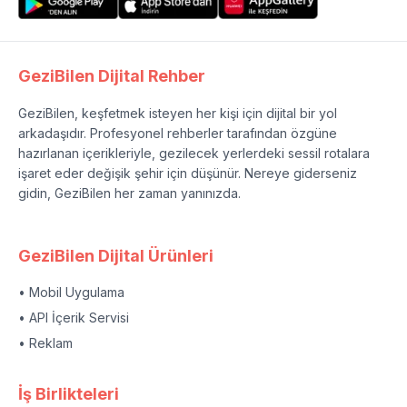
GeziBilen Dijital Rehber
GeziBilen, keşfetmek isteyen her kişi için dijital bir yol
arkadaşıdır. Profesyonel rehberler tarafından özgüne
hazırlanan içerikleriyle, gezilecek yerlerdeki sessil rotalara
işaret eder değişik şehir için düşünür. Nereye giderseniz
gidin, GeziBilen her zaman yanınızda.
GeziBilen Dijital Ürünleri
• Mobil Uygulama
• API İçerik Servisi
• Reklam
İş Birlikteleri