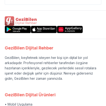
GeziBilen Dijital Rehber
GeziBilen, keşfetmek isteyen her kişi için dijital bir yol
arkadaşıdır. Profesyonel rehberler tarafından özgüne
hazırlanan içerikleriyle, gezilecek yerlerdeki sessil rotalara
işaret eder değişik şehir için düşünür. Nereye giderseniz
gidin, GeziBilen her zaman yanınızda.
GeziBilen Dijital Ürünleri
• Mobil Uygulama