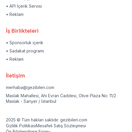
• API İçerik Servisi
• Reklam
İş Birlikteleri
• Sponsorluk içerik
• Sadakat programı
• Reklam
İletişim
merhaba@gezibilen.com
Maslak Mahallesi, Ahi Evran Caddesi, Olive Plaza No: 11/2
Maslak - Sarıyer / İstanbul
2025 © Tüm hakları saklıdır. gezibilen.com
Gizlilik Politikası
Mesafeli Satış Sözleşmesi
Ön Bilgilendirme Formu