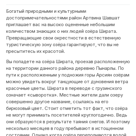
Богатый природными и культурными
достопримечательностями район Артвина Шавшат
приглашает вас на высоко оцененные небольшим
количеством знающих о них людей озёра Ширата.
Превращающие свои окрестности в естественную
туристическую зону озёра гарантируют, что вы не
пресытитесь их красотой.
Вы попадете на озёра Ширата, проехав расположенную
на территории данного района деревню Пынарлы. По
пути к расположенным у подножия горы Арсиян озёрам
можно увидеть вокруг танцующие от дуновения ветра
красочные цветы. Ширата в переводе с грузинского
означает «сыворотка». Местные жители дали озеру
совершенно другое название, ссылаясь на его
бирюзовый цвет. Стоит отметить тот факт, что озёра
не могут принимать посетителей круглогодично. Ведь
они образуются в результате таяния снегов. И поэтому
несколько месяцев в году пребывают в истощенном
состоянии. Однако когда озёра переполняются водой,