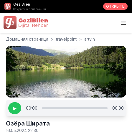
GeziBilen
ОТКРЫТЬ
Открыть в приложении
Домашняя страница
>
travelpoint
>
artvin
▶
00:00
00:00
Озëра Ширата
16.05.2024 22:30