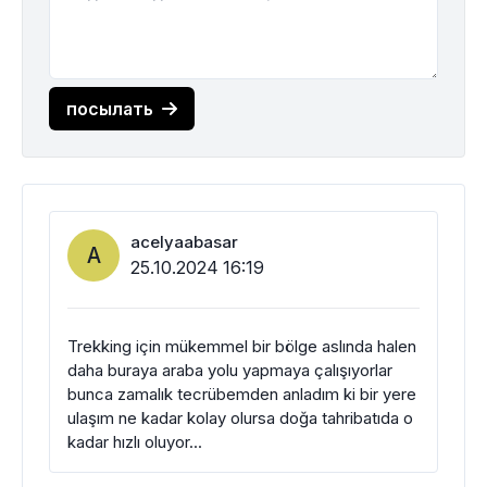
посылать
acelyaabasar
A
25.10.2024 16:19
Trekking için mükemmel bir bölge aslında halen
daha buraya araba yolu yapmaya çalışıyorlar
bunca zamalık tecrübemden anladım ki bir yere
ulaşım ne kadar kolay olursa doğa tahribatıda o
kadar hızlı oluyor...